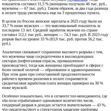
показатель составил 31,5 % (женщины получали 46 тыс. руб.,
мужчины — 67 тыс. руб.). Таким образом, за два года разница
в оплате труда увеличилась еще на 3 процентных пункта.
В целом по России женские зарплаты в 2025 году были на
33,7 % ниже мужских — это максимальный показатель за
последние 13 лет. Средний заработок мужчин по стране
составил 112,1 тыс руб., женщин — 74,3 тыс. руб. В 2023 году
разрыв был на уровне 33 % (83,9 тыс. руб. против 56,2 тыс.
руб.).
Аналитики связывают сохранение высокого разрыва с тем,
что мужчины чаще сосредоточены в высокодоходных
секторах (нефтегазовая отрасль, промышленное
производство), тогда как женщины преобладают в сферах с
более низкой оплатой — образовании и здравоохранении.
При этом даже при сопоставимой продолжительности
рабочего времени различия в оплате сохраняются:
среднечасовая заработная плата женщин примерно на 30 %
ниже мужской.
Особенно показательно, что в сегменте топ-менеджмента, где
оба пола отрабатывают одинаковое количество часов,
гендерный разрыв в доходах остается значительным — 43 %,
что свидетельствует о структурном характере проблемы.