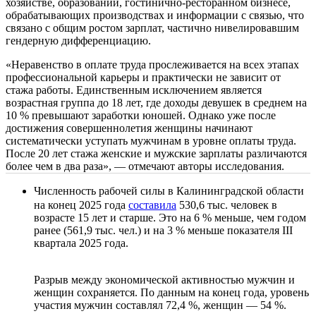
хозяйстве, образовании, гостинично-ресторанном бизнесе,
обрабатывающих производствах и информации с связью, что
связано с общим ростом зарплат, частично нивелировавшим
гендерную дифференциацию.
«Неравенство в оплате труда прослеживается на всех этапах
профессиональной карьеры и практически не зависит от
стажа работы. Единственным исключением является
возрастная группа до 18 лет, где доходы девушек в среднем на
10 % превышают заработки юношей. Однако уже после
достижения совершеннолетия женщины начинают
систематически уступать мужчинам в уровне оплаты труда.
После 20 лет стажа женские и мужские зарплаты различаются
более чем в два раза», — отмечают авторы исследования.
Численность рабочей силы в Калининградской области
на конец 2025 года
составила
530,6 тыс. человек в
возрасте 15 лет и старше. Это на 6 % меньше, чем годом
ранее (561,9 тыс. чел.) и на 3 % меньше показателя III
квартала 2025 года.
Разрыв между экономической активностью мужчин и
женщин сохраняется. По данным на конец года, уровень
участия мужчин составлял 72,4 %, женщин — 54 %.