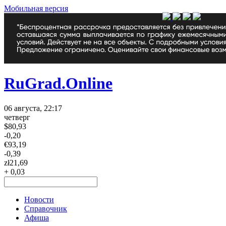
Мобильная версия
RuGrad.Online
06 августа, 22:17
четверг
$
80,93
-0,20
€
93,19
-0,39
zł
21,69
+ 0,03
Новости
Справочник
Афиша