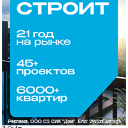
RuGrad.eu