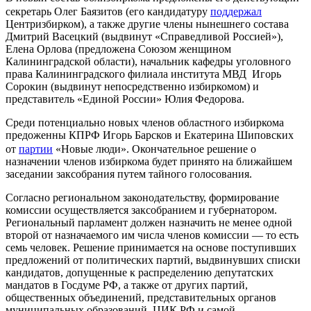
секретарь Олег Баязитов (его кандидатуру
поддержал
Центризбирком), а также другие члены нынешнего состава
Дмитрий Васецкий (выдвинут «Справедливой Россией»),
Елена Орлова (предложена Союзом женщином
Калининградской области), начальник кафедры уголовного
права Калининградского филиала института МВД Игорь
Сорокин (выдвинут непосредственно избиркомом) и
представитель «Единой России» Юлия Федорова.
Среди потенциально новых членов областного избиркома
предоженны КПРФ Игорь Барсков и Екатерина Шиповских
от
партии
«Новые люди». Окончательное решение о
назначении членов избиркома будет принято на ближайшем
заседании заксобрания путем тайного голосования.
Согласно региональном законодательству, формирование
комиссии осуществляется заксобранием и губернатором.
Региональный парламент должен назначить не менее одной
второй от назначаемого им числа членов комиссии — то есть
семь человек. Решение принимается на основе поступивших
предложений от политических партий, выдвинувших списки
кандидатов, допущенные к распределению депутатских
мандатов в Госдуме РФ, а также от других партий,
общественных объединений, представительных органов
муниципальных образований, ЦИК РФ и самой