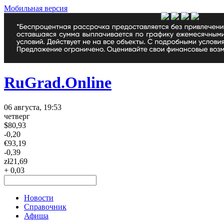
Мобильная версия
RuGrad.Online
06 августа, 19:53
четверг
$
80,93
-0,20
€
93,19
-0,39
zł
21,69
+ 0,03
Новости
Справочник
Афиша