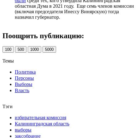
были
среди тех, кого утвердила Калининградская
областная Дума в 2021 году. Еще семь членов комиссии
(включая председателя Инессу Винярскую) тогда
назначил губернатор.
Поощрить публикацию:
100
500
1000
5000
Темы
Политика
Персоны
Выборы
Власть
Тэги
избирательная комиссия
Калининградская область
выборы
заксобрание