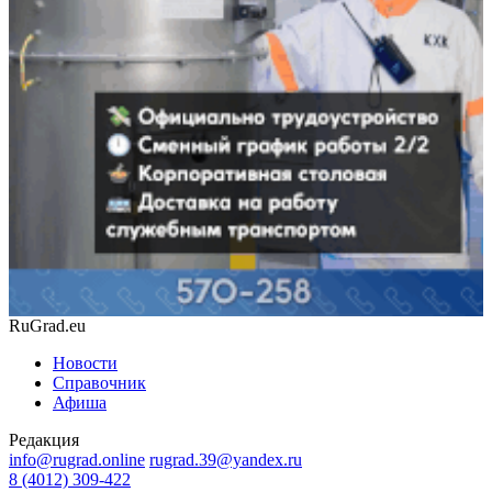
RuGrad.eu
Новости
Справочник
Афиша
Редакция
info@rugrad.online
rugrad.39@yandex.ru
8 (4012) 309-422