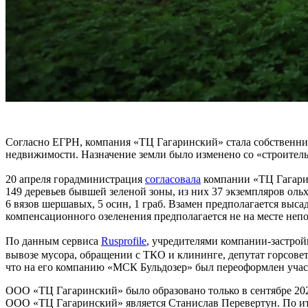
Согласно ЕГРН, компания «ТЦ Гагаринский» стала собственник
недвижимости. Назначение земли было изменено со «строитель
20 апреля горадминистрация
согласовала
компании «ТЦ Гагарин
149 деревьев бывшей зеленой зоны, из них 37 экземпляров ольх
6 вязов шершавых, 5 осин, 1 граб. Взамен предполагается высад
компенсационного озеленения предполагается не на месте непо
По данным сервиса
Rusprofile
, учредителями компании-застрой
вывозе мусора, обращении с ТКО и клининге, депутат горсов
что на его компанию «МСК Бульдозер» был переоформлен учас
ООО «ТЦ Гагаринский» было образовано только в сентябре 2025
ООО «ТЦ Гагаринский» является Станислав Перевертун. По ито