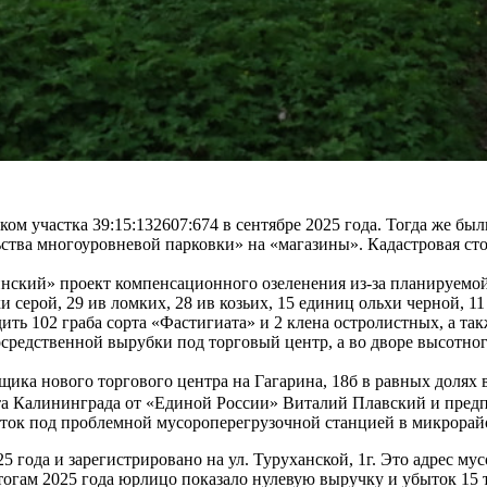
ом участка 39:15:132607:674 в сентябре 2025 года. Тогда же б
ства многоуровневой парковки» на «магазины». Кадастровая ст
ский» проект компенсационного озеленения из-за планируемой 
и серой, 29 ив ломких, 28 ив козьих, 15 единиц ольхи черной, 
ить 102 граба сорта «Фастигиата» и 2 клена остролистных, а так
средственной вырубки под торговый центр, а во дворе высотног
щика нового торгового центра на Гагарина, 18б в равных доля
ета Калининграда от «Единой России» Виталий Плавский и пре
ток под проблемной мусороперегрузочной станцией в микрорайо
 года и зарегистрировано на ул. Туруханской, 1г. Это адрес м
гам 2025 года юрлицо показало нулевую выручку и убыток 15 т