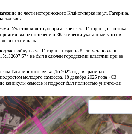
азина на части исторического Кляйст-парка на ул. Гагарина,
парковкой.
иями. Участок вплотную примыкает к ул. Гагарина, с востока
дприятий выше по течению. Фактически указанный массив —
Кальтхофский парк.
 под застройку по ул. Гагарина недавно были установлены
15:132607:674 не был включен городскими властями при ее
лом Гагаринского ручья. До 2025 года в границах
 подростом молодого самосева. 18 декабря 2025 года «СЗ
ние каникулы самосев и подрост был полностью уничтожен