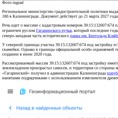
Фото rugrad
Региональное министерство градостроительной политики выдал
18б в Калининграде. Документ действует до 21 марта 2027 года
Речь идет о массиве с кадастровым номером 39:15:132607:674 
ограничен руслом
Гагаринского ручья
, который последние го
северо-западная часть исторического
парка им. Бертольда Кляй
У северной границы участка 39:15:132607:674 под застройку ес
скамейки. Однако в границы официальной особо охраняемой те
создании в июне 2020 года.
Рассматриваемый массив 39:15:132607:674 под застройку имее
землевладения произрастал самосев, и территория со стороны 
«Гагаринский» получил в администрации Калининграда
поруб
нанятыми подрядчиками с использованием измельчителя древе