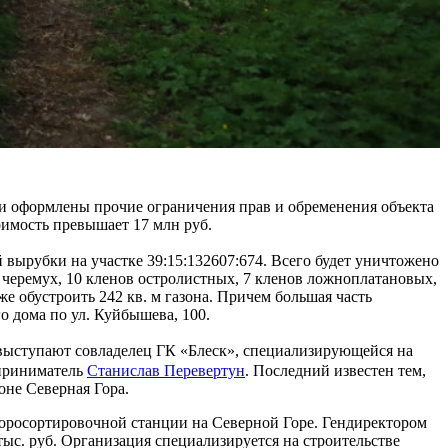
ыли оформлены прочие ограничения прав и обременения объекта
оимость превышает 17 млн руб.
вырубки на участке 39:15:132607:674. Всего будет уничтожено
11 черемух, 10 кленов остролистных, 7 кленов ложноплатановых,
же обустроить 242 кв. м газона. Причем большая часть
о дома по ул. Куйбышева, 100.
х выступают совладелец ГК «Блеск», специализирующейся на
дприниматель
Станислав Перевертун
. Последний известен тем,
не Северная Гора.
усоросортировочной станции на Северной Горе. Гендиректором
ыс. руб. Организация специализируется на строительстве