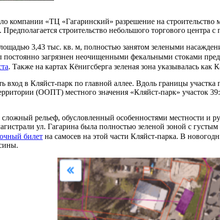
о компании «ТЦ «Гагаринский» разрешение на строительство маг
. Предполагается строительство небольшого торгового центра с 
площадью 3,43 тыс. кв. м, полностью занятом зелеными насажден
ды постоянно загрязнен неочищенными фекальными стоками пре
ста
. Также на картах Кёнигсберга зеленая зона указывалась как 
ть вход в Кляйст-парк по главной аллее. Вдоль границы участка
рритории (ООПТ) местного значения «Кляйст-парк» участок 39:
т сложный рельеф, обусловленный особенностями местности и рус
магистрали ул. Гагарина была полностью зеленой зоной с густым
очный билет
на самосев на этой части Кляйст-парка. В новогод
сины.