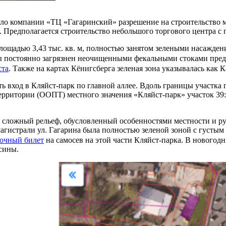
о компании «ТЦ «Гагаринский» разрешение на строительство маг
. Предполагается строительство небольшого торгового центра с 
площадью 3,43 тыс. кв. м, полностью занятом зелеными насажден
ды постоянно загрязнен неочищенными фекальными стоками пре
ста
. Также на картах Кёнигсберга зеленая зона указывалась как 
ть вход в Кляйст-парк по главной аллее. Вдоль границы участка
рритории (ООПТ) местного значения «Кляйст-парк» участок 39:
т сложный рельеф, обусловленный особенностями местности и рус
магистрали ул. Гагарина была полностью зеленой зоной с густым
очный билет
на самосев на этой части Кляйст-парка. В новогод
сины.