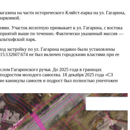
азина на части исторического Кляйст-парка на ул. Гагарина,
парковкой.
иями. Участок вплотную примыкает к ул. Гагарина, с востока
дприятий выше по течению. Фактически указанный массив —
Кальтхофский парк.
 под застройку по ул. Гагарина недавно были установлены
15:132607:674 не был включен городскими властями при ее
лом Гагаринского ручья. До 2025 года в границах
 подростом молодого самосева. 18 декабря 2025 года «СЗ
ние каникулы самосев и подрост был полностью уничтожен