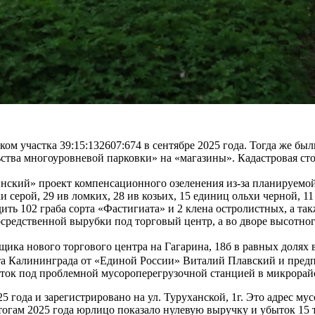
ом участка 39:15:132607:674 в сентябре 2025 года. Тогда же б
ства многоуровневой парковки» на «магазины». Кадастровая ст
ский» проект компенсационного озеленения из-за планируемой 
и серой, 29 ив ломких, 28 ив козьих, 15 единиц ольхи черной, 
ить 102 граба сорта «Фастигиата» и 2 клена остролистных, а так
средственной вырубки под торговый центр, а во дворе высотног
щика нового торгового центра на Гагарина, 18б в равных доля
ета Калининграда от «Единой России» Виталий Плавский и пре
ток под проблемной мусороперегрузочной станцией в микрорайо
 года и зарегистрировано на ул. Туруханской, 1г. Это адрес м
гам 2025 года юрлицо показало нулевую выручку и убыток 15 т