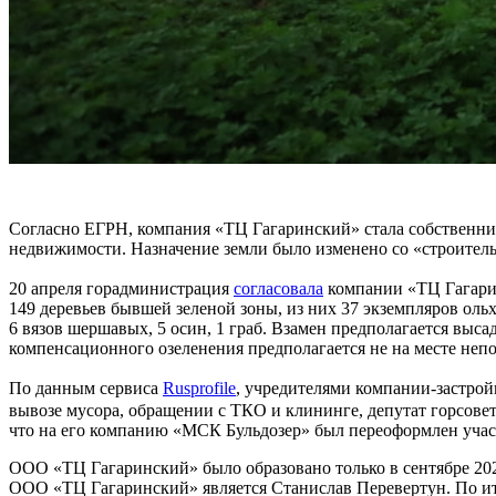
Согласно ЕГРН, компания «ТЦ Гагаринский» стала собственник
недвижимости. Назначение земли было изменено со «строитель
20 апреля горадминистрация
согласовала
компании «ТЦ Гагарин
149 деревьев бывшей зеленой зоны, из них 37 экземпляров ольх
6 вязов шершавых, 5 осин, 1 граб. Взамен предполагается высад
компенсационного озеленения предполагается не на месте непо
По данным сервиса
Rusprofile
, учредителями компании-застрой
вывозе мусора, обращении с ТКО и клининге, депутат горсов
что на его компанию «МСК Бульдозер» был переоформлен учас
ООО «ТЦ Гагаринский» было образовано только в сентябре 2025
ООО «ТЦ Гагаринский» является Станислав Перевертун. По ито