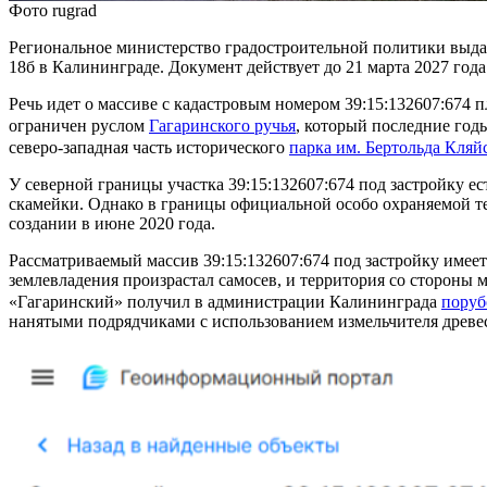
Фото rugrad
Региональное министерство градостроительной политики выдал
18б в Калининграде. Документ действует до 21 марта 2027 года
Речь идет о массиве с кадастровым номером 39:15:132607:674 
ограничен руслом
Гагаринского ручья
, который последние го
северо-западная часть исторического
парка им. Бертольда Кляй
У северной границы участка 39:15:132607:674 под застройку ес
скамейки. Однако в границы официальной особо охраняемой те
создании в июне 2020 года.
Рассматриваемый массив 39:15:132607:674 под застройку имее
землевладения произрастал самосев, и территория со стороны 
«Гагаринский» получил в администрации Калининграда
поруб
нанятыми подрядчиками с использованием измельчителя древе