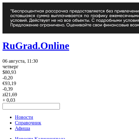
RuGrad.Online
06 августа, 11:30
четверг
$
80,93
-0,20
€
93,19
-0,39
zł
21,69
+ 0,03
Новости
Справочник
Афиша
Новости Калининграда