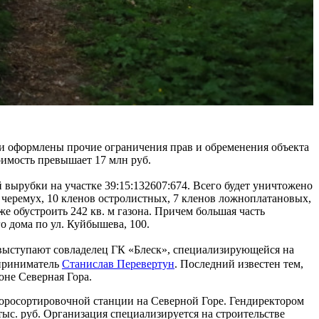
ыли оформлены прочие ограничения прав и обременения объекта
оимость превышает 17 млн руб.
вырубки на участке 39:15:132607:674. Всего будет уничтожено
11 черемух, 10 кленов остролистных, 7 кленов ложноплатановых,
же обустроить 242 кв. м газона. Причем большая часть
о дома по ул. Куйбышева, 100.
х выступают совладелец ГК «Блеск», специализирующейся на
дприниматель
Станислав Перевертун
. Последний известен тем,
не Северная Гора.
усоросортировочной станции на Северной Горе. Гендиректором
ыс. руб. Организация специализируется на строительстве