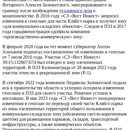
Янтарного Алексея Заливатского, эмигрировавшего за
границу после возбуждения
уголовного дела
о
мошенничестве. В 2016 году «СЗ «Вест Инвест» запросил
изменения в генплане для части Кляйст-парка и получил зону
«для коммунально-складских объектов». Следом в ПЗЗ в 2017
года горадминистрация одобрила компании
«производственно-коммерческую» зону.
В феврале 2020 года на тот момент губернатор Антон
Алиханов подписал постановление об изменениях в генплан
от 7 июля 2016 года. Участок «СЗ «Вест Инвест»
39:15:132607:674 был отведен в зону озелененных
территорий. В ПЗЗ Калининграда от 28 января 2022 года
участок отнесли к рекреационной зоне (Р-1).
В сентябре 2022 года компания Людмилы Заливатской подала
иск к правительству области и успешно оспорила изменения
генплана и ПЗЗ для своего участка. Решение устояло в
апелляции. В мае 2023 года «СЗ «Вест Инвест» инициировал
изменения в генплан по переводу своей части Кляйст-парка
из зоны озелененных территорий общего пользования в
коммунально-складскую зону (обозначена светло-коричневым
цветом) для размещения парковок, складов, транспортной
инфраструктуры, а также коммерческих объектов.
Предложение было учтено в новой версии генплана. В ПЗЗ