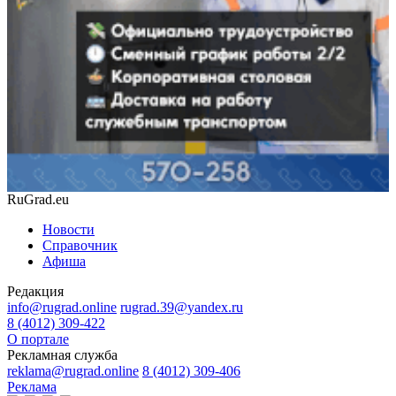
RuGrad.eu
Новости
Справочник
Афиша
Редакция
info@rugrad.online
rugrad.39@yandex.ru
8 (4012) 309-422
О портале
Рекламная служба
reklama@rugrad.online
8 (4012) 309-406
Реклама