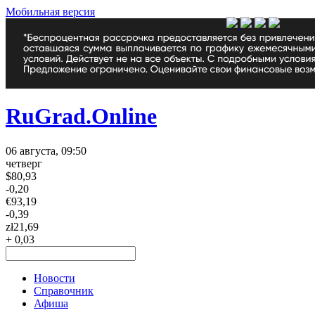
Мобильная версия
RuGrad.Online
06 августа, 09:50
четверг
$
80,93
-0,20
€
93,19
-0,39
zł
21,69
+ 0,03
Новости
Справочник
Афиша