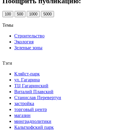
Поощрить публикацию:
100
500
1000
5000
Темы
Строительство
Экология
Зеленые зоны
Тэги
Кляйст-парк
ул. Гагарина
ТЦ Гагаринский
Виталий Плавский
Станислав Перевертун
застройка
торговый центр
магазин
минградполитики
Кальтхофский парк