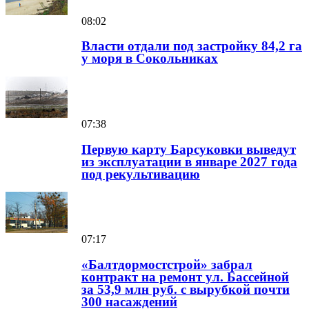
08:02
Власти отдали под застройку 84,2 га
у моря в Сокольниках
07:38
Первую карту Барсуковки выведут
из эксплуатации в январе 2027 года
под рекультивацию
07:17
«Балтдормостстрой» забрал
контракт на ремонт ул. Бассейной
за 53,9 млн руб. с вырубкой почти
300 насаждений