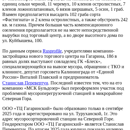
единиц ольхи черной, 11 черемух, 10 кленов остролистных, 7
кленов ложноплатановых, 6 вязов шершавых, 5 осин, 1 граб.
Взамен предполагается высадить 102 граба сорта
«Фастигиата» и 2 клена остролистных, а также обустроить 242
кв. м газона. Причем большая часть компенсационного
озеленения предполагается не на месте непосредственной
вырубки под торговый центр, а во дворе высотного дома по
ул. Куйбышева, 100.
По данным сервиса
Rusprofile
, учредителями компании-
застройщика нового торгового центра на Гагарина, 18б в
равных долях выступают совладелец ГК «Блеск»,
специализирующейся на вывозе мусора, обращении с ТКО и
клининге, депутат горсовета Калининграда от «Единой
России» Виталий Плавский и предприниматель
Станислав Перевертун
. Последний известен тем, что на его
компанию «МСК Бульдозер» был переоформлен участок под
проблемной мусороперегрузочной станцией в микрорайоне
Северная Гора.
ООО «ТЦ Гагаринский» было образовано только в сентябре
2025 года и зарегистрировано на ул. Туруханской, 1г. Это
адрес мусоросортировочной станции на Северной Горе.
Гендиректором ООО «ТЦ Гагаринский» является Станислав
Перевертун. По итогам 2025 года юрлицо показало нулевую