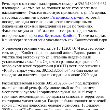
Речь идет о массиве с кадастровым номером 39:15:132607:674
площадью 3,43 тыс. кв. м, полностью занятом зелеными
насаждениями. Участок вплотную примыкает к ул. Гагарина,
с востока ограничен руслом
Гагаринского ручья
, который
последние годы постоянно загрязнен неочищенными
фекальными стоками предприятий выше по течению.
Фактически указанный массив — северо-западная часть
исторического
парка им. Бертольда Кляйста
. Также на картах
Кёнигсберга зеленая зона указывалась как Кальтхофский парк.
У северной границы участка 39:15:132607:674 под застройку
есть вход в Кляйст-парк по главной аллее. Вдоль границы
участка под застройку по ул. Гагарина недавно были
установлены скамейки. Однако в границы официальной
особо охраняемой территории (ООПТ) местного значения
«Кляйст-парк» участок 39:15:132607:674 не был включен
городскими властями при ее создании в июне 2020 года.
Рассматриваемый массив 39:15:132607:674 под застройку
имеет сложный рельеф, обусловленный особенностями
местности и руслом Гагаринского ручья. До 2025 года в
границах землевладения произрастал самосев, и территория
со стороны магистрали ул. Гагарина была полностью зеленой
зоной с густым подростом молодого самосева. 18 декабря
2025 года «СЗ «Гагаринский» получил в администрации