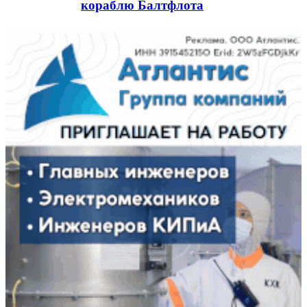
кораблю Балтфлота