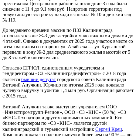
престижном Центральном районе за последние 3 года была
снижена с 11,4 до 9,1 млн руб. Напротив территории под
новую жилую застройку находится школа № 10 и детский сад
№ 119.
До недавнего времени массив по ПЗЗ Калининграда
относился к зоне Ж-3 для застройки малоэтажными домами до
4 этажей. Однако в документах от 2025 года участок вместе со
всем кварталом со стороны ул. Алябьева — ул. Курганской
перевели в зону Ж-2 для среднеэтажного жилья высотой от 5
до 8 этажей включительно.
Согласно ЕГРЮЛ, единственным учредителем и
гендиректором «СЗ «Калининграднефтестрой» с 2018 года
является
бывший депутат
городского совета Калининграда
Виталий Анучкин. Юрлицо по итогам 2025 года показало
нулевую выручку и убыток 1,4 млн руб. Организация работает
с 2015 года.
Виталий Анучкин также выступает учредителем ООО
«Инвестпромгрупп-Регион», ООО «СЗ «КНС» (50 %), «СЗ
«КНС-Технадзор» и других одноименных компаний. Его
бизнес-партнером по «СЗ «КНС» является другой
калининградский и гурьевский застройщик
Сергей Крец
.
Компания показала падение выручки более чем на 90 % — до