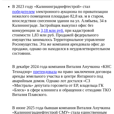
В 2023 году «Калининграднефтестрой» стал
победителем
электронного аукциона по приватизации
нежилого помещения площадью 82,8 кв. м в старом,
впоследствии снесенном здании на ул. Алябьева, 34 в
Калининграде. Застройщик выкупил офис без
конкуренции за
3,18 млн руб.
при кадастровой
стоимости 1,83 млн руб. Продажей федерального
имущества занималось Территориальное управление
Росимущества. Эта же компания арендовала офис до
продажи, однако он находился в неудовлетворительном
состоянии.
В декабре 2024 года компания Виталия Анучкина «КНС
Технадзор»
претендовала
на право заключения договора
аренды земельного участка в центре Янтарного под
аварийным домом. Однако лот достался «СЗ
«Мистраль» депутата горсовета от ЕР, владельца ГК
«Блеск» в сфере клининга и обращения с отходами ТКО
Виталия Плавского.
В июне 2025 года бывшая компания Виталия Анучкина
«Калининграднефтестрой СМУ» стала единственным