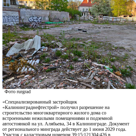
Фото rurgrad
«Специализированный застройщик
«Калининграднефтестрой» получил разрешение на
строительство многоквартирного жилого дома со
встроенными нежилыми помещениями и подземной
автостоянкой на ул. Алябьева, 34 в Калининграде. Документ
от регионального минграда действует до 1 июня 2029 года.
Участок с кадастровым номером 39:15:121304:426 в