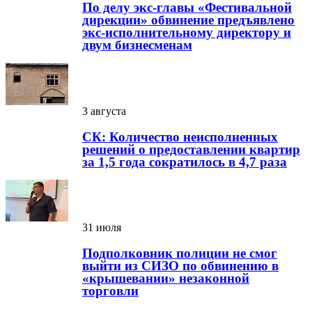
По делу экс-главы «Фестивальной
дирекции» обвинение предъявлено
экс-исполнительному директору и
двум бизнесменам
3 августа
СК: Количество неисполненных
решений о предоставлении квартир
за 1,5 года сократилось в 4,7 раза
31 июля
Подполковник полиции не смог
выйти из СИЗО по обвинению в
«крышевании» незаконной
торговли