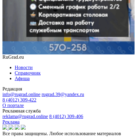
RuGrad.eu
Новости
Справочник
Афиша
Редакция
info@rugrad.online
rugrad.39@yandex.ru
8 (4012) 309-422
О портале
Рекламная служба
reklama@rugrad.online
8 (4012) 309-406
Реклама
Все права защищены. Любое использование материалов