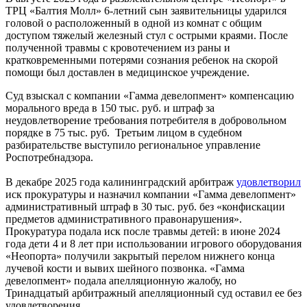
ТРЦ «Балтия Молл» 6-летний сын заявительницы ударился
головой о расположенный в одной из комнат с общим
доступом тяжелый железный стул с острыми краями. После
полученной травмы с кровотечением из раны и
кратковременными потерями сознания ребенок на скорой
помощи был доставлен в медицинское учреждение.
Суд взыскал с компании «Гамма девелопмент» компенсацию
морального вреда в 150 тыс. руб. и штраф за
неудовлетворение требования потребителя в добровольном
порядке в 75 тыс. руб. Третьим лицом в судебном
разбирательстве выступило региональное управление
Роспотребнадзора.
В декабре 2025 года калининградский арбитраж
удовлетворил
иск прокуратуры и назначил компании «Гамма девелопмент»
административный штраф в 30 тыс. руб. без «конфискации
предметов административного правонарушения».
Прокуратура подала иск после травмы детей: в июне 2024
года дети 4 и 8 лет при использовании игрового оборудования
«Неопорта» получили закрытый перелом нижнего конца
лучевой кости и вывих шейного позвонка. «Гамма
девелопмент» подала апелляционную жалобу, но
Тринадцатый арбитражный апелляционный суд оставил ее без
удовлетворения.