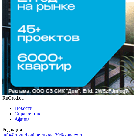
RuGrad.eu
Новости
Справочник
Афиша
Редакция
info@rugrad.online
rugrad.39@yandex.ru