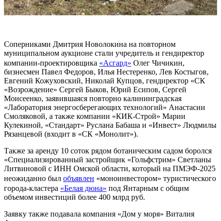
Соперниками Дмитрия Новолокина на повторном
муниципальном аукционе стали учредитель и гендиректор
компании-проектировщика
«Асгард»
Олег Чичикин,
бизнесмен Павел Федоров, Илья Нестеренко, Лев Костыгов,
Евгений Кожуховский, Николай Купцов, гендиректор «СК
«Возрождение» Сергей Быков, Юрий Есипов, Сергей
Моисеенко, заявившаяся повторно калининградская
«Лаборатория энергосберегающих технологий» Анастасии
Смоляковой, а также компании «КИК-Строй» Марии
Кулекиной, «Стандарт» Руслана Бабаша и «Инвест» Людмилы
Рязанцевой (входит в «СК «Монолит»).
Также за аренду 10 соток рядом ботаническим садом боролся
«Специализированный застройщик «Гольфстрим» Светланы
Литвиновой с ИНН Омской области, который на ПМЭФ-2025
неожиданно был
объявлен
«моноинвестором» туристического
города-кластера
«Белая дюна»
под Янтарным с общим
объемом инвестиций более 400 млрд руб.
Заявку также подавала компания «Дом у моря» Виталия