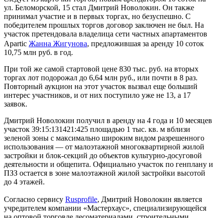
ул. Беломорской, 15 стал Дмитрий Новолокин. Он также
принимал участие и в первых торгах, но безуспешно. С
победителем прошлых торгов договор заключен не был. На
участок претендовала владелица сети частных апартаментов
Apartic
Жанна Жигунова
, предложившая за аренду 10 соток
10,75 млн руб. в год.
При той же самой стартовой цене 830 тыс. руб. на вторых
торгах лот подорожал до 6,64 млн руб., или почти в 8 раз.
Повторный аукцион на этот участок вызвал еще больший
интерес участников, и от них поступило уже не 13, а 17
заявок.
Дмитрий Новолокин получил в аренду на 4 года и 10 месяцев
участок 39:15:131421:425 площадью 1 тыс. кв. м вблизи
зеленой зоны с максимально широким видом разрешенного
использования — от малоэтажной многоквартирной жилой
застройки и блок-секций до объектов культурно-досуговой
деятельности и общепита. Официально участок по генплану и
ПЗЗ остается в зоне малоэтажной жилой застройки высотой
до 4 этажей.
Согласно сервису
Rusprofile
, Дмитрий Новолокин является
учредителем компании «Мастерхаус», специализирующейся
на оптовой торговле лесоматериалами, строительными