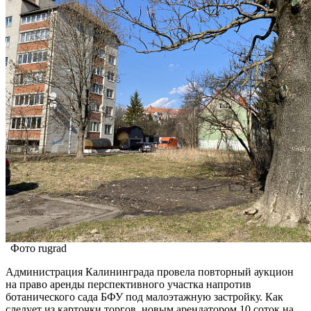
Фото rugrad
Администрация Калининграда провела повторный аукцион
на право аренды перспективного участка напротив
ботанического сада БФУ под малоэтажную застройку. Как
следует из карточки торгов, новым арендатором 10 соток на