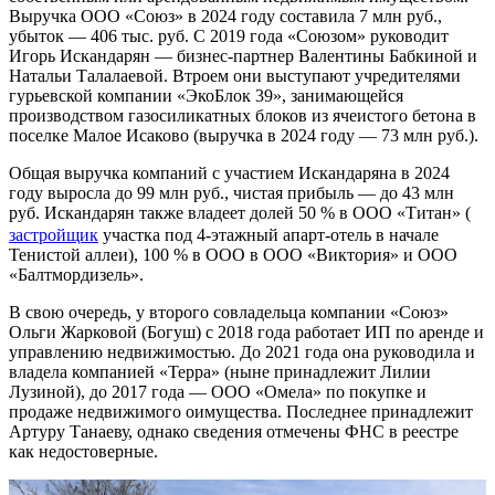
Выручка ООО «Союз» в 2024 году составила 7 млн руб.,
убыток — 406 тыс. руб. С 2019 года «Союзом» руководит
Игорь Искандарян — бизнес-партнер Валентины Бабкиной и
Натальи Талалаевой. Втроем они выступают учредителями
гурьевской компании «ЭкоБлок 39», занимающейся
производством газосиликатных блоков из ячеистого бетона в
поселке Малое Исаково (выручка в 2024 году — 73 млн руб.).
Общая выручка компаний с участием Искандаряна в 2024
году выросла до 99 млн руб., чистая прибыль — до 43 млн
руб. Искандарян также владеет долей 50 % в ООО «Титан» (
застройщик
участка под 4-этажный апарт-отель в начале
Тенистой аллеи), 100 % в ООО в ООО «Виктория» и ООО
«Балтмордизель».
В свою очередь, у второго совладельца компании «Союз»
Ольги Жарковой (Богуш) с 2018 года работает ИП по аренде и
управлению недвижимостью. До 2021 года она руководила и
владела компанией «Терра» (ныне принадлежит Лилии
Лузиной), до 2017 года — ООО «Омела» по покупке и
продаже недвижимого оимущества. Последнее принадлежит
Артуру Танаеву, однако сведения отмечены ФНС в реестре
как недостоверные.