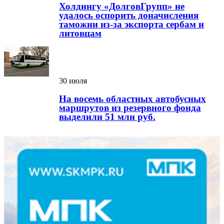
Холдингу «ДолговГрупп» не
удалось оспорить доначисления
таможни из-за экспорта сербам и
литовцам
30 июля
На восемь областных автобусных
маршрутов из резервного фонда
выделили 51 млн руб.