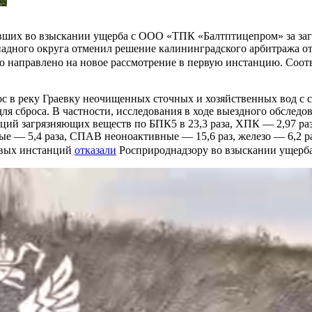
авших во взыскании ущерба с ООО «ТПК «Балтптицепром» за загр
дного округа отменил решение калининградского арбитража от 
ело направлено на новое рассмотрение в первую инстанцию. Соо
ос в реку Граевку неочищенных сточных и хозяйственных вод с
ля сброса. В частности, исследования в ходе выездного обслед
й загрязняющих веществ по БПК5 в 23,3 раза, ХПК — 2,97 раза,
е — 5,4 раза, СПАВ неоноактивные — 15,6 раз, железо — 6,2 ра
рвых инстанций
отказали
Росприроднадзору во взыскании ущерба