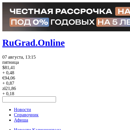
RuGrad.Online
07 августа, 13:15
пятница
$
81,41
+ 0,48
€
94,06
+ 0,87
zł
21,86
+ 0,18
Новости
Справочник
Афиша
Новости Калининграда