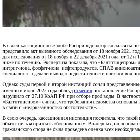
В своей кассационной жалобе Росприроднадзор сослался на нес
представило акт выездного обследования от 18 ноября 2021 г
для исследования от 18 ноября и 22 декабря 2021 года, от 12 и
ниже по течению. Экспертиза показала, что «Балтптицепром»
нитрит-иона, фосфат-иона, нефтепродуктов, СПАВ анионоактивн
специалисты сделали вывод о недостаточности очистки вод п
Однако суды первой и второй инстанций сочли представленны
именно в июне 2022 года облсуд
отменил
постановление Роспр
нарушило ст. 27.10 КоАП РФ при отборе проб воды. В частност
«Балтптицепром» считал, что требования ведомства основаны на
в связи с «недоказанностью обстоятельств».
В свою очередь, кассационная инстанция посчитала, что тако
объект нельзя признать обоснованным. Во-первых, он основан
гражданского спора не была проведена оценка всех необходим