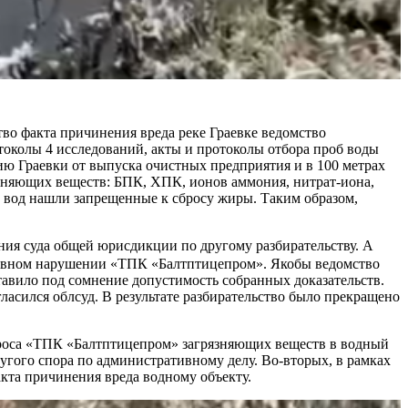
тво факта причинения вреда реке Граевке ведомство
токолы 4 исследований, акты и протоколы отбора проб воды
ению Граевки от выпуска очистных предприятия и в 100 метрах
язняющих веществ: БПК, ХПК, ионов аммония, нитрат-иона,
х вод нашли запрещенные к сбросу жиры. Таким образом,
ия суда общей юрисдикции по другому разбирательству. А
тивном нарушении «ТПК «Балтптицепром». Якобы ведомство
ставило под сомнение допустимость собранных доказательств.
ласился облсуд. В результате разбирательство было прекращено
сброса «ТПК «Балтптицепром» загрязняющих веществ в водный
угого спора по административному делу. Во-вторых, в рамках
кта причинения вреда водному объекту.