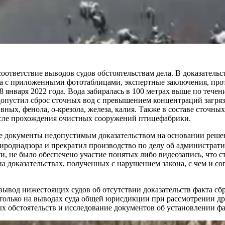
оответствие выводов судов обстоятельствам дела. В доказательс
ода с приложенными фототаблицами, экспертные заключения, про
 18 января 2022 года. Вода забиралась в 100 метрах выше по теч
 допустил сброс сточных вод с превышением концентраций загр
ых, фенола, о-крезола, железа, калия. Также в составе сточны
осле прохождения очистных сооружений птицефабрики.
е документы недопустимым доказательством на основании решен
ироднадзора и прекратил производство по делу об администра
и, не было обеспечено участие понятых либо видеозапись, что 
 доказательствах, полученных с нарушением закона, с чем и сог
й вывод нижестоящих судов об отсутствии доказательств факта 
 только на выводах суда общей юрисдикции при рассмотрении др
ых обстоятельств и исследование документов об установлении фа