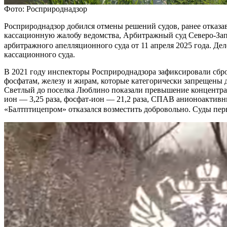
Фото: Росприроднадзор
Росприроднадзор добился отмены решений судов, ранее отказ
кассационную жалобу ведомства, Арбитражный суд Северо-Запа
арбитражного апелляционного суда от 11 апреля 2025 года. Д
кассационного суда.
В 2021 году инспекторы Росприроднадзора зафиксировали сбр
фосфатам, железу и жирам, которые категорически запрещены д
Светлый до поселка Люблино показали превышение концентраци
ион — 3,25 раза, фосфат-ион — 21,2 раза, СПАВ анионоактивны
«Балтптицепром» отказался возместить добровольно. Суды пе