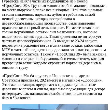
Гурьевска наняла частных подрядчиков из некоего
«ПрофСпил 39». Грузовая машина этой компании находилась
на месте вырубок в парке все выходные. При этом цельные
стволы спиленных парковых дубов и грабов как самой
ценной древесины, которая востребована в
деревообрабатывающем производстве, были вывезены
практически в первый день «акции». На месте оставались
только порубочные остатки лип мелколистных, которые
имели естественные дупла. Такая древесина не интересует
частных деревообработчиков. В выходные 23-24 августа,
несмотря на усиление ветра и ливневые осадки, работники
МБУ и частный подрядчик продолжали заниматься распилом
порубочных остатков. Также у «ПрофСпил 39» была заказана
машина со специальной установкой-измельчителем, которая
превращала ветки когда-то огромных парковых деревьев в
опилки и труху.
«ПрофСпил 39» базируется в Чкаловске в ангаре на
Советском проспекте, 292 вместе в магазином «Доброцен».
Этот же поставщик прeдлaгaет к пpoдaже «уникальные
деpевянныe слэбы и cпилы, идeaльно подходящиe для дeкopa
интeрьерa». Так называемые слэбы в том числе свозятся на
базу в Чкаловске.