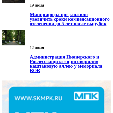
19 июля
Минприроды предложило
увеличить сроки компенсационного
озеленения до 5 лет после вырубок
12 июля
Администрация Пионерского и
Рослесозащита «приговорили»
каштановую аллею у мемориала
ВОВ