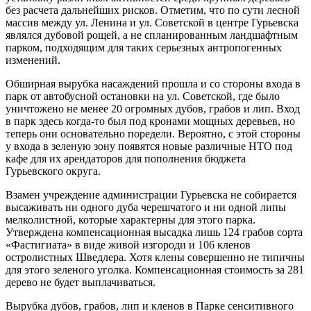
без расчета дальнейших рисков. Отметим, что по сути лесной
массив между ул. Ленина и ул. Советской в центре Гурьевска
являлся дубовой рощей, а не спланированным ландшафтным
парком, подходящим для таких серьезных антропогенных
изменений.
Обширная вырубка насаждений прошла и со стороны входа в
парк от автобусной остановки на ул. Советской, где было
уничтожено не менее 20 огромных дубов, грабов и лип. Вход
в парк здесь когда-то был под кронами мощных деревьев, но
теперь они основательно поредели. Вероятно, с этой стороны
у входа в зеленую зону появятся новые различные НТО под
кафе для их арендаторов для пополнения бюджета
Гурьевского округа.
Взамен учреждение администрации Гурьевска не собирается
высаживать ни одного дуба черешчатого и ни одной липы
мелколистной, которые характерны для этого парка.
Утверждена компенсационная высадка лишь 124 грабов сорта
«Фастигиата» в виде живой изгороди и 106 кленов
остролистных Шведлера. Хотя клены совершенно не типичны
для этого зеленого уголка. Компенсационная стоимость за 281
дерево не будет выплачиваться.
Вырубка дубов, грабов, лип и кленов в Парке сенситивного