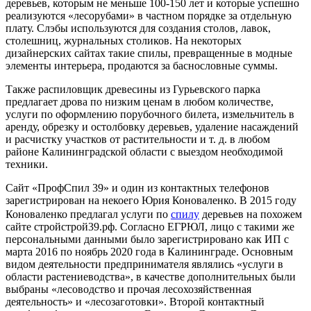
деревьев, которым не меньше 100-150 лет и которые успешно
реализуются «лесорубами» в частном порядке за отдельную
плату. Слэбы используются для создания столов, лавок,
столешниц, журнальных столиков. На некоторых
дизайнерских сайтах такие спилы, превращенные в модные
элементы интерьера, продаются за баснословные суммы.
Также распиловщик древесины из Гурьевского парка
предлагает дрова по низким ценам в любом количестве,
услуги по оформлению порубочного билета, измельчитель в
аренду, обрезку и остолбовку деревьев, удаление насаждений
и расчистку участков от растительности и т. д. в любом
районе Калининградской области с выездом необходимой
техники.
Сайт «ПрофСпил 39» и один из контактных телефонов
зарегистрирован на некоего Юрия Коноваленко. В 2015 году
Коноваленко предлагал услуги по
спилу
деревьев на похожем
сайте стройстрой39.рф. Согласно ЕГРЮЛ, лицо с такими же
персональными данными было зарегистрировано как ИП с
марта 2016 по ноябрь 2020 года в Калининграде. Основным
видом деятельности предпринимателя являлись «услуги в
области растениеводства», в качестве дополнительных были
выбраны «лесоводство и прочая лесохозяйственная
деятельность» и «лесозаготовки». Второй контактный