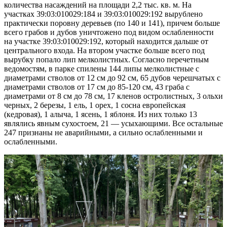
количества насаждений на площади 2,2 тыс. кв. м. На
участках 39:03:010029:184 и 39:03:010029:192 вырублено
практически поровну деревьев (по 140 и 141), причем больше
всего грабов и дубов уничтожено под видом ослабленности
на участке 39:03:010029:192, который находится дальше от
центрального входа. На втором участке больше всего под
вырубку попало лип мелколистных. Согласно перечетным
ведомостям, в парке спилены 144 липы мелколистные с
диаметрами стволов от 12 см до 92 см, 65 дубов черешчатых с
диаметрами стволов от 17 см до 85-120 см, 43 граба с
диаметрами от 8 см до 78 см, 17 кленов остролистных, 3 ольхи
черных, 2 березы, 1 ель, 1 орех, 1 сосна европейская
(кедровая), 1 алыча, 1 ясень, 1 яблоня. Из них только 13
являлись явным сухостоем, 21 — усыхающими. Все остальные
247 признаны не аварийными, а сильно ослабленными и
ослабленными.