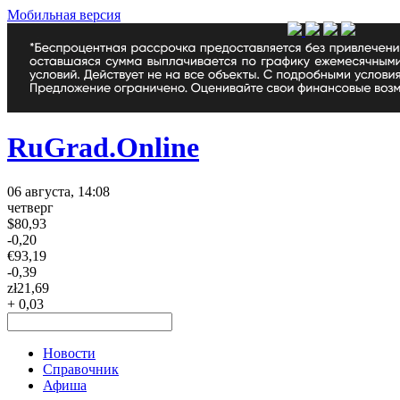
Мобильная версия
RuGrad.Online
06 августа, 14:08
четверг
$
80,93
-0,20
€
93,19
-0,39
zł
21,69
+ 0,03
Новости
Справочник
Афиша