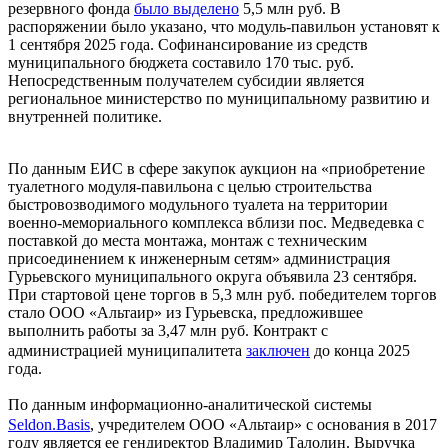
резервного фонда
было выделено
5,5 млн руб. В
распоряжении было указано, что модуль-павильон установят к
1 сентября 2025 года. Софинансирование из средств
муниципального бюджета составило 170 тыс. руб.
Непосредственным получателем субсидии является
региональное министерство по муниципальному развитию и
внутренней политике.
По данным ЕИС в сфере закупок аукцион на «приобретение
туалетного модуля-павильона с целью строительства
быстровозводимого модульного туалета на территории
военно-мемориального комплекса вблизи пос. Медведевка с
поставкой до места монтажа, монтаж с техническим
присоединением к инженерным сетям» администрация
Гурьевского муниципального округа объявила 23 сентября.
При стартовой цене торгов в 5,3 млн руб. победителем торгов
стало ООО «Альтаир» из Гурьевска, предложившее
выполнить работы за 3,47 млн руб. Контракт с
администрацией муниципалитета
заключен
до конца 2025
года.
По данным информационно-аналитической системы
Seldon.Basis
, учредителем ООО «Альтаир» с основания в 2017
году является ее гендиректор Владимир Талолин. Выручка