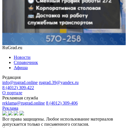
RuGrad.eu
Новости
Справочник
Афиша
Редакция
info@rugrad.online
rugrad.39@yandex.ru
8 (4012) 309-422
О портале
Рекламная служба
reklama@rugrad.online
8 (4012) 309-406
Реклама
Все права защищены. Любое использование материалов
допускается только с письменного согласия.