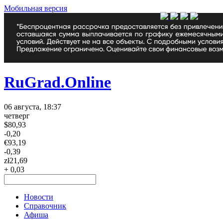
Мобильная версия
RuGrad.Online
06 августа, 18:37
четверг
$
80,93
-0,20
€
93,19
-0,39
zł
21,69
+ 0,03
Новости
Справочник
Афиша