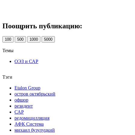
Поощрить публикацию:
100
500
1000
5000
Темы
ОЭЗ и САР
Тэги
Etalon Group
остров октябрьский
офшор
резидент
САР
редомицилляция
АФК Система
михаил бузулуцкий