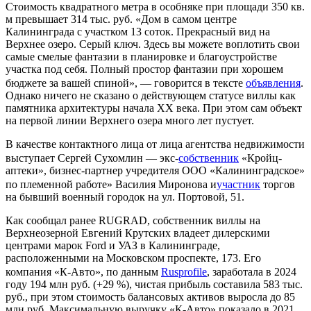
Стоимость квадратного метра в особняке при площади 350 кв.
м превышает 314 тыс. руб. «Дом в самом центре
Калининграда с участком 13 соток. Прекрасный вид на
Верхнее озеро. Серый ключ. Здесь вы можете воплотить свои
самые смелые фантазии в планировке и благоустройстве
участка под себя. Полный простор фантазии при хорошем
бюджете за вашей спиной», — говорится в тексте
объявления
.
Однако ничего не сказано о действующем статусе виллы как
памятника архитектуры начала XX века. При этом сам объект
на первой линии Верхнего озера много лет пустует.
В качестве контактного лица от лица агентства недвижимости
выступает Сергей Сухомлин — экс-
собственник
«Кройц-
аптеки», бизнес-партнер учредителя ООО «Калининградское»
по племенной работе» Василия Миронова и
участ
ник
торгов
на бывший военный городок на ул. Портовой, 51.
Как сообщал ранее RUGRAD, собственник виллы на
Верхнеозерной Евгений Крутских владеет дилерскими
центрами марок Ford и УАЗ в Калининграде,
расположенными на Московском проспекте, 173. Его
компания «К-Авто», по данным
Rusprofile
, заработала в 2024
году 194 млн руб. (+29 %), чистая прибыль составила 583 тыс.
руб., при этом стоимость балансовых активов выросла до 85
млн руб. Максимальную выручку «К-Авто» показало в 2021