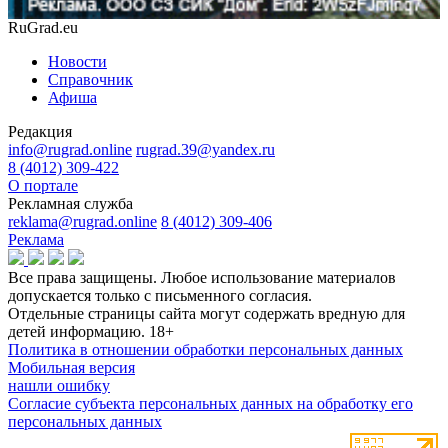
RuGrad.eu
Новости
Справочник
Афиша
Редакция
info@rugrad.online
rugrad.39@yandex.ru
8 (4012) 309-422
О портале
Рекламная служба
reklama@rugrad.online
8 (4012) 309-406
Реклама
Все права защищены. Любое использование материалов
допускается только с письменного согласия.
Отдельные страницы сайта могут содержать вредную для
детей информацию.
18+
Политика в отношении обработки персональных данных
Мобильная версия
нашли ошибку
Согласие субъекта персональных данных на обработку его
персональных данных