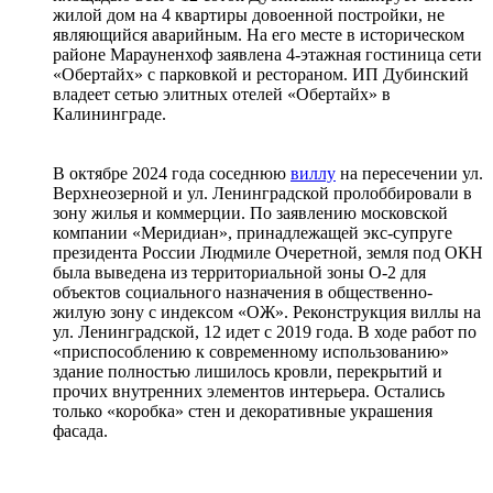
жилой дом на 4 квартиры довоенной постройки, не
являющийся аварийным. На его месте в историческом
районе Марауненхоф заявлена 4-этажная гостиница сети
«Обертайх» с парковкой и рестораном. ИП Дубинский
владеет сетью элитных отелей «Обертайх» в
Калининграде.
В октябре 2024 года соседнюю
виллу
на пересечении ул.
Верхнеозерной и ул. Ленинградской пролоббировали в
зону жилья и коммерции. По заявлению московской
компании «Меридиан», принадлежащей экс-супруге
президента России Людмиле Очеретной, земля под ОКН
была выведена из территориальной зоны О-2 для
объектов социального назначения в общественно-
жилую зону с индексом «ОЖ». Реконструкция виллы на
ул. Ленинградской, 12 идет с 2019 года. В ходе работ по
«приспособлению к современному использованию»
здание полностью лишилось кровли, перекрытий и
прочих внутренних элементов интерьера. Остались
только «коробка» стен и декоративные украшения
фасада.