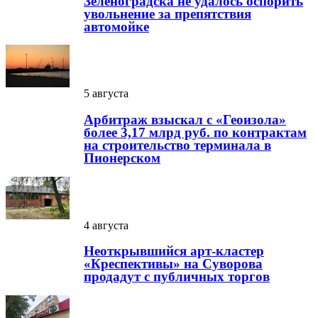
Зеленоградска не удалось оспорить
увольнение за препятствия
автомойке
5 августа
Арбитраж взыскал с «Геоизола»
более 3,17 млрд руб. по контрактам
на строительство терминала в
Пионерском
4 августа
Неоткрывшийся арт-кластер
«Креспективы» на Суворова
продадут с публичных торгов