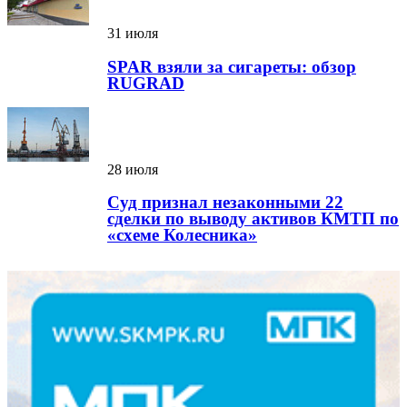
31 июля
SPAR взяли за сигареты: обзор
RUGRAD
28 июля
Суд признал незаконными 22
сделки по выводу активов КМТП по
«схеме Колесника»