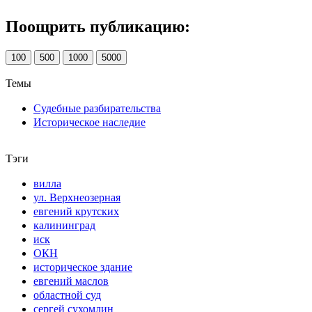
Поощрить публикацию:
100
500
1000
5000
Темы
Судебные разбирательства
Историческое наследие
Тэги
вилла
ул. Верхнеозерная
евгений крутских
калининград
иск
ОКН
историческое здание
евгений маслов
областной суд
сергей сухомлин