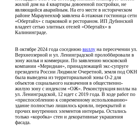
жилой дом на 4 квартиры довоенной постройки, не
являющийся аварийным. На его месте в историческом
районе Марауненхоф заявлена 4-этажная гостиница сети
«Обертайх» с парковкой и рестораном. ИП Дубинский
владеет сетью элитных отелей «Обертайх» в
Калининграде.
В октябре 2024 года соседнюю
виллу
на пересечении ул.
Верхнеозерной и ул. Ленинградской пролоббировали в
зону жилья и коммерции. По заявлению московской
компании «Меридиан», принадлежащей экс-супруге
президента России Людмиле Очеретной, земля под ОКН
была выведена из территориальной зоны О-2 для
объектов социального назначения в общественно-
жилую зону с индексом «ОЖ». Реконструкция виллы на
ул. Ленинградской, 12 идет с 2019 года. В ходе работ по
«приспособлению к современному использованию»
здание полностью лишилось кровли, перекрытий и
прочих внутренних элементов интерьера. Остались
только «коробка» стен и декоративные украшения
фасада.