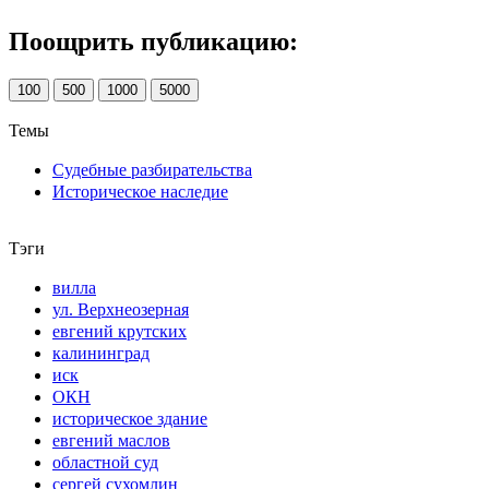
Поощрить публикацию:
100
500
1000
5000
Темы
Судебные разбирательства
Историческое наследие
Тэги
вилла
ул. Верхнеозерная
евгений крутских
калининград
иск
ОКН
историческое здание
евгений маслов
областной суд
сергей сухомлин