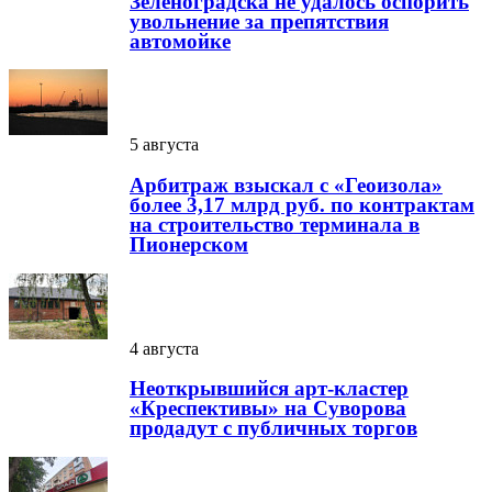
Зеленоградска не удалось оспорить
увольнение за препятствия
автомойке
5 августа
Арбитраж взыскал с «Геоизола»
более 3,17 млрд руб. по контрактам
на строительство терминала в
Пионерском
4 августа
Неоткрывшийся арт-кластер
«Креспективы» на Суворова
продадут с публичных торгов