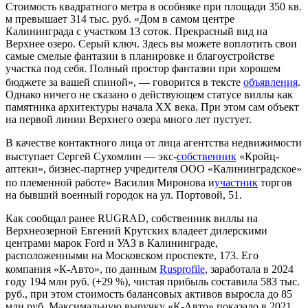
Стоимость квадратного метра в особняке при площади 350 кв.
м превышает 314 тыс. руб. «Дом в самом центре
Калининграда с участком 13 соток. Прекрасный вид на
Верхнее озеро. Серый ключ. Здесь вы можете воплотить свои
самые смелые фантазии в планировке и благоустройстве
участка под себя. Полный простор фантазии при хорошем
бюджете за вашей спиной», — говорится в тексте
объявления
.
Однако ничего не сказано о действующем статусе виллы как
памятника архитектуры начала XX века. При этом сам объект
на первой линии Верхнего озера много лет пустует.
В качестве контактного лица от лица агентства недвижимости
выступает Сергей Сухомлин — экс-
собственник
«Кройц-
аптеки», бизнес-партнер учредителя ООО «Калининградское»
по племенной работе» Василия Миронова и
участ
ник
торгов
на бывший военный городок на ул. Портовой, 51.
Как сообщал ранее RUGRAD, собственник виллы на
Верхнеозерной Евгений Крутских владеет дилерскими
центрами марок Ford и УАЗ в Калининграде,
расположенными на Московском проспекте, 173. Его
компания «К-Авто», по данным
Rusprofile
, заработала в 2024
году 194 млн руб. (+29 %), чистая прибыль составила 583 тыс.
руб., при этом стоимость балансовых активов выросла до 85
млн руб. Максимальную выручку «К-Авто» показало в 2021