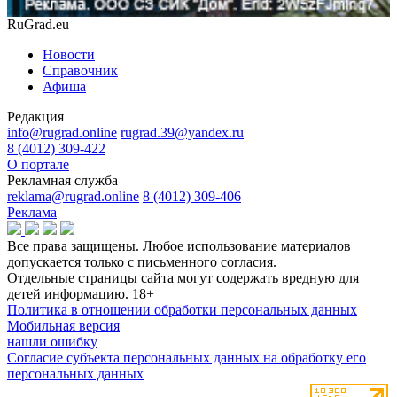
RuGrad.eu
Новости
Справочник
Афиша
Редакция
info@rugrad.online
rugrad.39@yandex.ru
8 (4012) 309-422
О портале
Рекламная служба
reklama@rugrad.online
8 (4012) 309-406
Реклама
Все права защищены. Любое использование материалов
допускается только с письменного согласия.
Отдельные страницы сайта могут содержать вредную для
детей информацию.
18+
Политика в отношении обработки персональных данных
Мобильная версия
нашли ошибку
Согласие субъекта персональных данных на обработку его
персональных данных