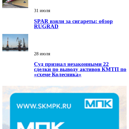
31 июля
SPAR взяли за сигареты: обзор
RUGRAD
28 июля
Суд признал незаконными 22
сделки по выводу активов КМТП по
«схеме Колесника»