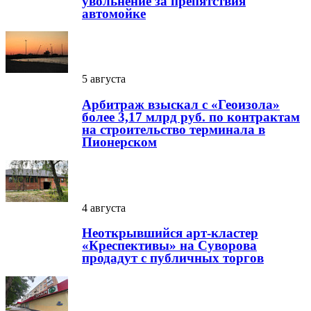
увольнение за препятствия
автомойке
5 августа
Арбитраж взыскал с «Геоизола»
более 3,17 млрд руб. по контрактам
на строительство терминала в
Пионерском
4 августа
Неоткрывшийся арт-кластер
«Креспективы» на Суворова
продадут с публичных торгов