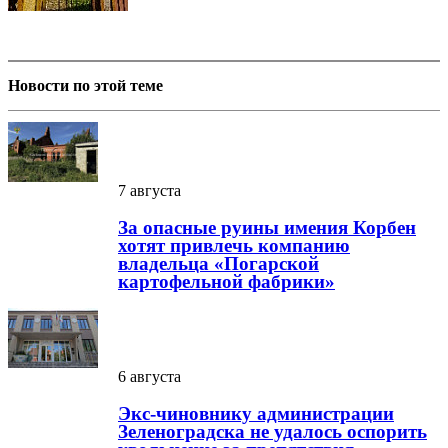
Новости по этой теме
7 августа
За опасные руины имения Корбен
хотят привлечь компанию
владельца «Погарской
картофельной фабрики»
6 августа
Экс-чиновнику администрации
Зеленоградска не удалось оспорить