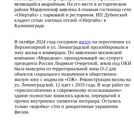
являющийся аварийным. На его месте в историческом
районе Марауненхоф заявлена 4-этажная гостиница сети
«Обертайх» с парковкой и рестораном. ИП Дубинский
владеет сетью элитных отелей «Обертайх» в
Калининграде.
В октябре 2024 года соседнюю
виллу
на пересечении ул.
Верхнеозерной и ул. Ленинградской пролоббировали в
зону жилья и коммерции. По заявлению московской
компании «Меридиан», принадлежащей экс-супруге
президента России Людмиле Очеретной, земля под ОКН
была выведена из территориальной зоны О-2 для
объектов социального назначения в общественно-
жилую зону с индексом «ОЖ». Реконструкция виллы на
ул. Ленинградской, 12 идет с 2019 года. В ходе работ по
«приспособлению к современному использованию»
здание полностью лишилось кровли, перекрытий и
прочих внутренних элементов интерьера. Остались
только «коробка» стен и декоративные украшения
фасада.