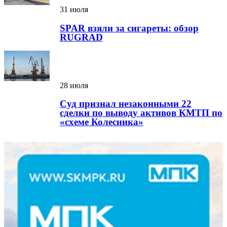
31 июля
SPAR взяли за сигареты: обзор
RUGRAD
28 июля
Суд признал незаконными 22
сделки по выводу активов КМТП по
«схеме Колесника»