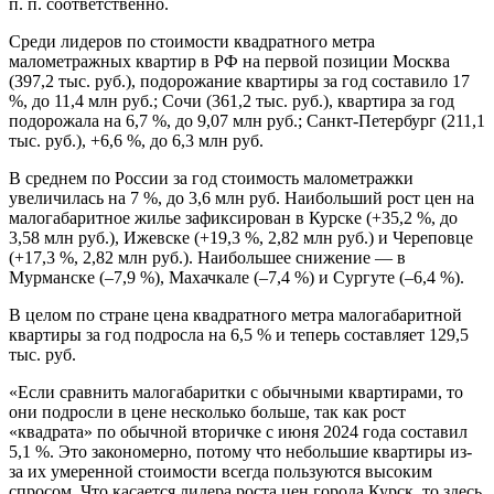
п. п. соответственно.
Среди лидеров по стоимости квадратного метра
малометражных квартир в РФ на первой позиции Москва
(397,2 тыс. руб.), подорожание квартиры за год составило 17
%, до 11,4 млн руб.; Сочи (361,2 тыс. руб.), квартира за год
подорожала на 6,7 %, до 9,07 млн руб.; Санкт-Петербург (211,1
тыс. руб.), +6,6 %, до 6,3 млн руб.
В среднем по России за год стоимость малометражки
увеличилась на 7 %, до 3,6 млн руб. Наибольший рост цен на
малогабаритное жилье зафиксирован в Курске (+35,2 %, до
3,58 млн руб.), Ижевске (+19,3 %, 2,82 млн руб.) и Череповце
(+17,3 %, 2,82 млн руб.). Наибольшее снижение — в
Мурманске (–7,9 %), Махачкале (–7,4 %) и Сургуте (–6,4 %).
В целом по стране цена квадратного метра малогабаритной
квартиры за год подросла на 6,5 % и теперь составляет 129,5
тыс. руб.
«Если сравнить малогабаритки с обычными квартирами, то
они подросли в цене несколько больше, так как рост
«квадрата» по обычной вторичке с июня 2024 года составил
5,1 %. Это закономерно, потому что небольшие квартиры из-
за их умеренной стоимости всегда пользуются высоким
спросом. Что касается лидера роста цен города Курск, то здесь