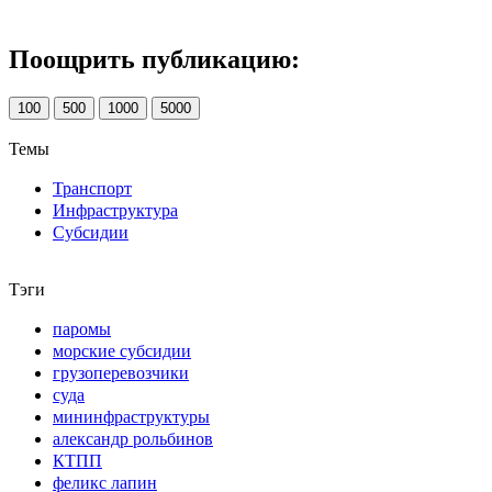
Поощрить публикацию:
100
500
1000
5000
Темы
Транспорт
Инфраструктура
Субсидии
Тэги
паромы
морские субсидии
грузоперевозчики
суда
мининфраструктуры
александр рольбинов
КТПП
феликс лапин