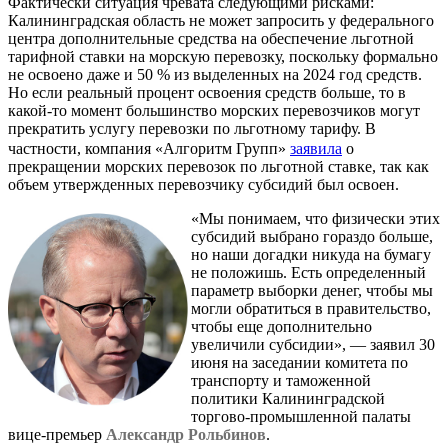
Фактически ситуация чревата следующими рисками:
Калининградская область не может запросить у федерального
центра дополнительные средства на обеспечение льготной
тарифной ставки на морскую перевозку, поскольку формально
не освоено даже и 50 % из выделенных на 2024 год средств.
Но если реальный процент освоения средств больше, то в
какой-то момент большинство морских перевозчиков могут
прекратить услугу перевозки по льготному тарифу. В
частности, компания «Алгоритм Групп»
заявила
о
прекращении морских перевозок по льготной ставке, так как
объем утвержденных перевозчику субсидий был освоен.
«Мы понимаем, что физически этих
субсидий выбрано гораздо больше,
но наши догадки никуда на бумагу
не положишь. Есть определенный
параметр выборки денег, чтобы мы
могли обратиться в правительство,
чтобы еще дополнительно
увеличили субсидии», — заявил 30
июня на заседании комитета по
транспорту и таможенной
политики Калининградской
торгово-промышленной палаты
вице-премьер
Александр Рольбинов
.