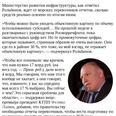
Министерство развития инфраструктуры, как отметил
Рольбинов, ждет от морских перевозчиков отчетов, сколько
средств реально освоено по итогам июня.
«Чтобы можно было увидеть объективную картину по объему
использованных субсидий… На прошлой неделе я
разговаривал с руководством Росморречфлота: пока
окончательных цифр нет. Но те промежуточные цифры,
которые называют, странным образом не очень высокие. Они
где-то в районе 30 %, что тоже, на мой взгляд, не отражает
объективную картину», — подчеркнул Рольбинов.
«Чтобы все понимали: мы кричим,
что нам нужно 17 млрд руб. (на
весь год.
—
Прим. ред.
), дали всего
4 млрд. Мы говорим, что нам этого
вообще не хватает, а они говорят,
что, извините, у вас на середину
мая всего 17 % выбрано. Вы сейчас
о чем? Это серьезная проблема для
области», — поддержал вице-
премьера президент КТПП
Феликс
Лапин
, добавив, что правительству
необходимы отчеты перевозчиков, чтобы вести подготовку по