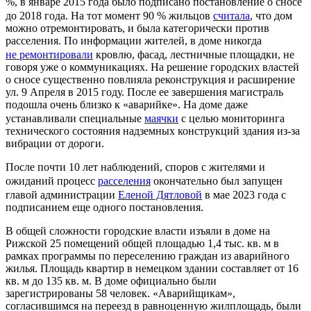
%, в январе 2015 года было подписано постановление о сносе
до 2018 года. На тот момент 90 % жильцов
считала
, что дом
можно отремонтировать, и была категорически против
расселения. По информации жителей, в доме никогда
не ремонтировали
кровлю, фасад, лестничные площадки, не
говоря уже о коммуникациях. На решение городских властей
о сносе существенно повлияла реконструкция и расширение
ул. 9 Апреля в 2015 году. После ее завершения магистраль
подошла очень близко к «аварийке». На доме даже
устанавливали специальные
маячки
с целью мониторинга
технического состояния надземных конструкций здания из-за
вибрации от дороги.
После почти 10 лет наблюдений, споров с жителями и
ожиданий процесс
расселения
окончательно был запущен
главой администрации
Еленой Дятловой
в мае 2023 года с
подписанием еще одного постановления.
В общей сложности городские власти изъяли в доме на
Рижской 25 помещений общей площадью 1,4 тыс. кв. м в
рамках программы по переселению граждан из аварийного
жилья. Площадь квартир в немецком здании составляет от 16
кв. м до 135 кв. м. В доме официально были
зарегистрированы 58 человек. «Аварийщикам»,
согласившимся на переезд в равноценную жилплощадь, были