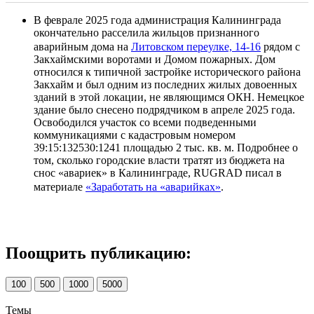
В феврале 2025 года администрация Калининграда
окончательно расселила жильцов признанного
аварийным дома на
Литовском переулке, 14-16
рядом с
Закхаймскими воротами и Домом пожарных. Дом
относился к типичной застройке исторического района
Закхайм и был одним из последних жилых довоенных
зданий в этой локации, не являющимся ОКН. Немецкое
здание было снесено подрядчиком в апреле 2025 года.
Освободился участок со всеми подведенными
коммуникациями с кадастровым номером
39:15:132530:1241 площадью 2 тыс. кв. м. Подробнее о
том, сколько городские власти тратят из бюджета на
снос «авариек» в Калининграде, RUGRAD писал в
материале
«Заработать на «аварийках»
.
Поощрить публикацию:
100
500
1000
5000
Темы