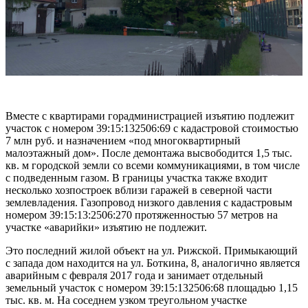
Вместе с квартирами горадминистрацией изъятию подлежит
участок с номером 39:15:132506:69 с кадастровой стоимостью
7 млн руб. и назначением «под многоквартирный
малоэтажный дом». После демонтажа высвободится 1,5 тыс.
кв. м городской земли со всеми коммуникациями, в том числе
с подведенным газом. В границы участка также входит
несколько хозпостроек вблизи гаражей в северной части
землевладения. Газопровод низкого давления с кадастровым
номером 39:15:13:2506:270 протяженностью 57 метров на
участке «аварийки» изъятию не подлежит.
Это последний жилой объект на ул. Рижской. Примыкающий
с запада дом находится на ул. Боткина, 8, аналогично является
аварийным с февраля 2017 года и занимает отдельный
земельный участок с номером 39:15:132506:68 площадью 1,15
тыс. кв. м. На соседнем узком треугольном участке