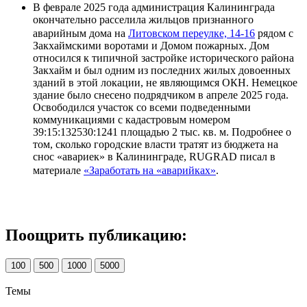
В феврале 2025 года администрация Калининграда
окончательно расселила жильцов признанного
аварийным дома на
Литовском переулке, 14-16
рядом с
Закхаймскими воротами и Домом пожарных. Дом
относился к типичной застройке исторического района
Закхайм и был одним из последних жилых довоенных
зданий в этой локации, не являющимся ОКН. Немецкое
здание было снесено подрядчиком в апреле 2025 года.
Освободился участок со всеми подведенными
коммуникациями с кадастровым номером
39:15:132530:1241 площадью 2 тыс. кв. м. Подробнее о
том, сколько городские власти тратят из бюджета на
снос «авариек» в Калининграде, RUGRAD писал в
материале
«Заработать на «аварийках»
.
Поощрить публикацию:
100
500
1000
5000
Темы