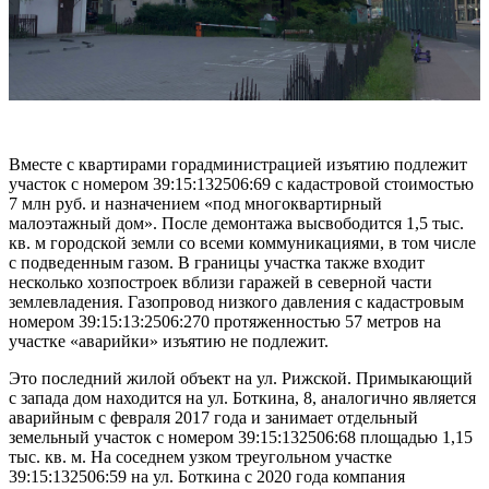
Вместе с квартирами горадминистрацией изъятию подлежит
участок с номером 39:15:132506:69 с кадастровой стоимостью
7 млн руб. и назначением «под многоквартирный
малоэтажный дом». После демонтажа высвободится 1,5 тыс.
кв. м городской земли со всеми коммуникациями, в том числе
с подведенным газом. В границы участка также входит
несколько хозпостроек вблизи гаражей в северной части
землевладения. Газопровод низкого давления с кадастровым
номером 39:15:13:2506:270 протяженностью 57 метров на
участке «аварийки» изъятию не подлежит.
Это последний жилой объект на ул. Рижской. Примыкающий
с запада дом находится на ул. Боткина, 8, аналогично является
аварийным с февраля 2017 года и занимает отдельный
земельный участок с номером 39:15:132506:68 площадью 1,15
тыс. кв. м. На соседнем узком треугольном участке
39:15:132506:59 на ул. Боткина с 2020 года компания