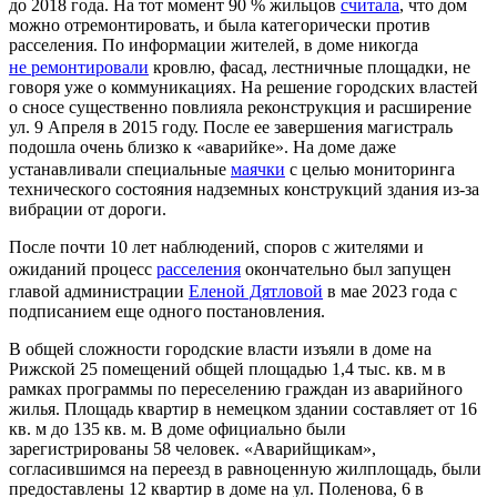
до 2018 года. На тот момент 90 % жильцов
считала
, что дом
можно отремонтировать, и была категорически против
расселения. По информации жителей, в доме никогда
не ремонтировали
кровлю, фасад, лестничные площадки, не
говоря уже о коммуникациях. На решение городских властей
о сносе существенно повлияла реконструкция и расширение
ул. 9 Апреля в 2015 году. После ее завершения магистраль
подошла очень близко к «аварийке». На доме даже
устанавливали специальные
маячки
с целью мониторинга
технического состояния надземных конструкций здания из-за
вибрации от дороги.
После почти 10 лет наблюдений, споров с жителями и
ожиданий процесс
расселения
окончательно был запущен
главой администрации
Еленой Дятловой
в мае 2023 года с
подписанием еще одного постановления.
В общей сложности городские власти изъяли в доме на
Рижской 25 помещений общей площадью 1,4 тыс. кв. м в
рамках программы по переселению граждан из аварийного
жилья. Площадь квартир в немецком здании составляет от 16
кв. м до 135 кв. м. В доме официально были
зарегистрированы 58 человек. «Аварийщикам»,
согласившимся на переезд в равноценную жилплощадь, были
предоставлены 12 квартир в доме на ул. Поленова, 6 в