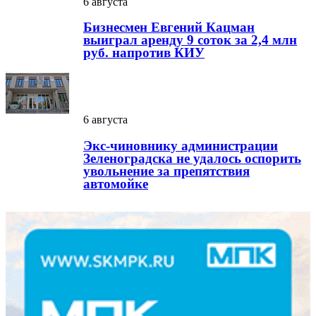
6 августа
Бизнесмен Евгений Кацман
выиграл аренду 9 соток за 2,4 млн
руб. напротив КИУ
6 августа
Экс-чиновнику администрации
Зеленоградска не удалось оспорить
увольнение за препятствия
автомойке