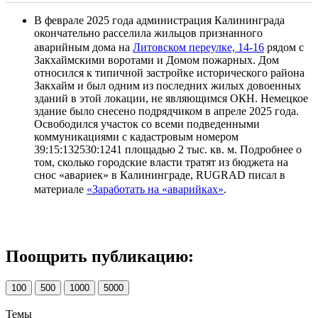
В феврале 2025 года администрация Калининграда
окончательно расселила жильцов признанного
аварийным дома на
Литовском переулке, 14-16
рядом с
Закхаймскими воротами и Домом пожарных. Дом
относился к типичной застройке исторического района
Закхайм и был одним из последних жилых довоенных
зданий в этой локации, не являющимся ОКН. Немецкое
здание было снесено подрядчиком в апреле 2025 года.
Освободился участок со всеми подведенными
коммуникациями с кадастровым номером
39:15:132530:1241 площадью 2 тыс. кв. м. Подробнее о
том, сколько городские власти тратят из бюджета на
снос «авариек» в Калининграде, RUGRAD писал в
материале
«Заработать на «аварийках»
.
Поощрить публикацию:
100
500
1000
5000
Темы