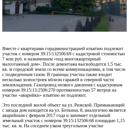
Вместе с квартирами горадминистрацией изъятию подлежит
участок с номером 39:15:132506:69 с кадастровой стоимостью
7 млн руб. и назначением «под многоквартирный
малоэтажный дом». После демонтажа высвободится 1,5 тыс.
кв. м городской земли со всеми коммуникациями, в том числе
с подведенным газом. В границы участка также входит
несколько хозпостроек вблизи гаражей в северной части
землевладения. Газопровод низкого давления с кадастровым
номером 39:15:13:2506:270 протяженностью 57 метров на
участке «аварийки» изъятию не подлежит.
Это последний жилой объект на ул. Рижской. Примыкающий
с запада дом находится на ул. Боткина, 8, аналогично является
аварийным с февраля 2017 года и занимает отдельный
земельный участок с номером 39:15:132506:68 площадью 1,15
тыс. кв. м. На соседнем узком треугольном участке