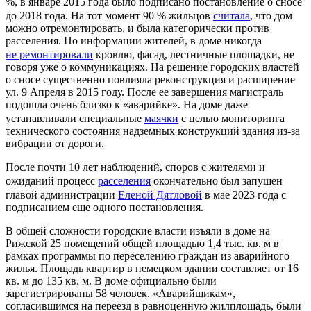
%, в январе 2015 года было подписано постановление о сносе
до 2018 года. На тот момент 90 % жильцов
считала
, что дом
можно отремонтировать, и была категорически против
расселения. По информации жителей, в доме никогда
не ремонтировали
кровлю, фасад, лестничные площадки, не
говоря уже о коммуникациях. На решение городских властей
о сносе существенно повлияла реконструкция и расширение
ул. 9 Апреля в 2015 году. После ее завершения магистраль
подошла очень близко к «аварийке». На доме даже
устанавливали специальные
маячки
с целью мониторинга
технического состояния надземных конструкций здания из-за
вибрации от дороги.
После почти 10 лет наблюдений, споров с жителями и
ожиданий процесс
расселения
окончательно был запущен
главой администрации
Еленой Дятловой
в мае 2023 года с
подписанием еще одного постановления.
В общей сложности городские власти изъяли в доме на
Рижской 25 помещений общей площадью 1,4 тыс. кв. м в
рамках программы по переселению граждан из аварийного
жилья. Площадь квартир в немецком здании составляет от 16
кв. м до 135 кв. м. В доме официально были
зарегистрированы 58 человек. «Аварийщикам»,
согласившимся на переезд в равноценную жилплощадь, были