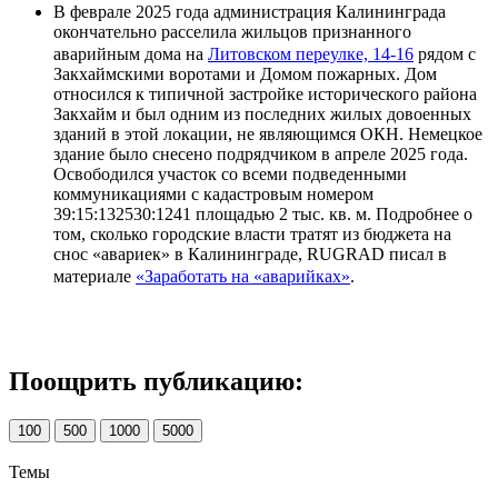
В феврале 2025 года администрация Калининграда
окончательно расселила жильцов признанного
аварийным дома на
Литовском переулке, 14-16
рядом с
Закхаймскими воротами и Домом пожарных. Дом
относился к типичной застройке исторического района
Закхайм и был одним из последних жилых довоенных
зданий в этой локации, не являющимся ОКН. Немецкое
здание было снесено подрядчиком в апреле 2025 года.
Освободился участок со всеми подведенными
коммуникациями с кадастровым номером
39:15:132530:1241 площадью 2 тыс. кв. м. Подробнее о
том, сколько городские власти тратят из бюджета на
снос «авариек» в Калининграде, RUGRAD писал в
материале
«Заработать на «аварийках»
.
Поощрить публикацию:
100
500
1000
5000
Темы