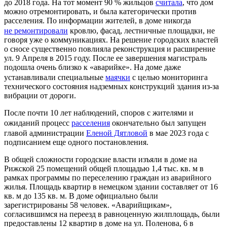
до 2018 года. На тот момент 90 % жильцов
считала
, что дом
можно отремонтировать, и была категорически против
расселения. По информации жителей, в доме никогда
не ремонтировали
кровлю, фасад, лестничные площадки, не
говоря уже о коммуникациях. На решение городских властей
о сносе существенно повлияла реконструкция и расширение
ул. 9 Апреля в 2015 году. После ее завершения магистраль
подошла очень близко к «аварийке». На доме даже
устанавливали специальные
маячки
с целью мониторинга
технического состояния надземных конструкций здания из-за
вибрации от дороги.
После почти 10 лет наблюдений, споров с жителями и
ожиданий процесс
расселения
окончательно был запущен
главой администрации
Еленой Дятловой
в мае 2023 года с
подписанием еще одного постановления.
В общей сложности городские власти изъяли в доме на
Рижской 25 помещений общей площадью 1,4 тыс. кв. м в
рамках программы по переселению граждан из аварийного
жилья. Площадь квартир в немецком здании составляет от 16
кв. м до 135 кв. м. В доме официально были
зарегистрированы 58 человек. «Аварийщикам»,
согласившимся на переезд в равноценную жилплощадь, были
предоставлены 12 квартир в доме на ул. Поленова, 6 в