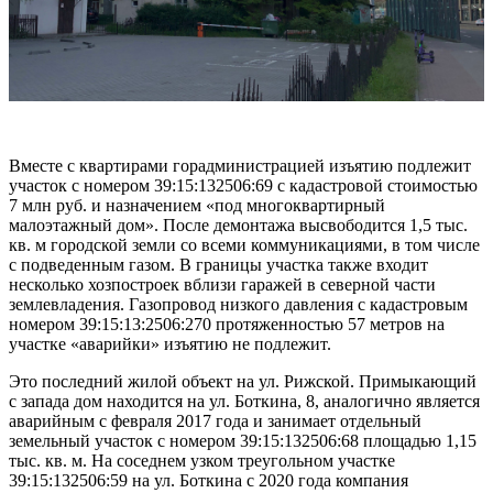
Вместе с квартирами горадминистрацией изъятию подлежит
участок с номером 39:15:132506:69 с кадастровой стоимостью
7 млн руб. и назначением «под многоквартирный
малоэтажный дом». После демонтажа высвободится 1,5 тыс.
кв. м городской земли со всеми коммуникациями, в том числе
с подведенным газом. В границы участка также входит
несколько хозпостроек вблизи гаражей в северной части
землевладения. Газопровод низкого давления с кадастровым
номером 39:15:13:2506:270 протяженностью 57 метров на
участке «аварийки» изъятию не подлежит.
Это последний жилой объект на ул. Рижской. Примыкающий
с запада дом находится на ул. Боткина, 8, аналогично является
аварийным с февраля 2017 года и занимает отдельный
земельный участок с номером 39:15:132506:68 площадью 1,15
тыс. кв. м. На соседнем узком треугольном участке
39:15:132506:59 на ул. Боткина с 2020 года компания