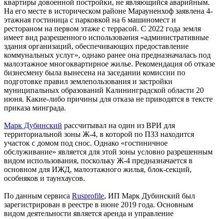
квартиры довоенной постройки, не являющийся аварийным.
На его месте в историческом районе Марауненхоф заявлена 4-
этажная гостиница с парковкой на 6 машиномест и
рестораном на первом этаже с террасой. С 2022 года земля
имеет вид разрешенного использования «административные
здания организаций, обеспечивающих предоставление
коммунальных услуг», однако ранее она предназначалась под
малоэтажное многоквартирное жилье. Рекомендация об отказе
бизнесмену была вынесена на заседании комиссии по
подготовке правил землепользования и застройки
муниципальных образований Калининградской области 20
июня. Какие-либо причины для отказа не приводятся в тексте
приказа минграда.
Марк Дубинский
рассчитывал на один из ВРИ для
территориальной зоны Ж-4, в которой по ПЗЗ находится
участок с домом под снос. Однако «гостиничное
обслуживание» является для этой зоны условно разрешенным
видом использования, поскольку Ж-4 предназначается в
основном для ИЖД, малоэтажного жилья, блок-секций,
особняков и таунхаусов.
По данным сервиса
Rusprofile
, ИП Марк Дубинский был
зарегистрирован в реестре в июне 2019 года. Основным
видом деятельности является аренда и управление