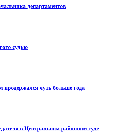
начальника департаментов
гого судью
м продержался чуть больше года
седателя в Центральном районном суде