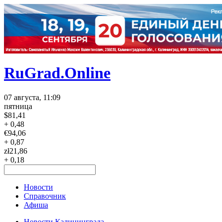
RuGrad.Online
07 августа, 11:09
пятница
$
81,41
+ 0,48
€
94,06
+ 0,87
zł
21,86
+ 0,18
Новости
Справочник
Афиша
Новости Калининграда