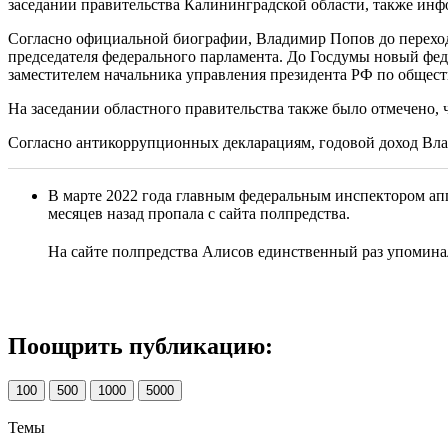
заседании правительства Калининградской области, также инф
Согласно официальной биографии, Владимир Попов до перехода
председателя федерального парламента. До Госдумы новый фед
заместителем начальника управления президента РФ по общест
На заседании областного правительства также было отмечено,
Согласно антикоррупционных декларациям, годовой доход Влади
В марте 2022 года главным федеральным инспектором а
месяцев назад пропала с сайта полпредства.
На сайте полпредства Алисов единственный раз упоминалс
Поощрить публикацию:
100
500
1000
5000
Темы