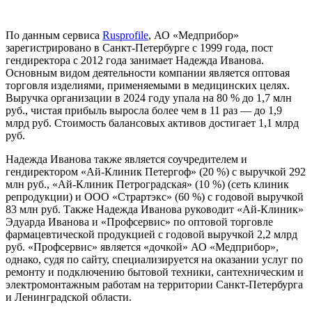
По данным сервиса
Rusprofile
, АО «Медприбор»
зарегистрировано в Санкт-Петербурге с 1999 года, пост
гендиректора с 2012 года занимает Надежда Иванова.
Основным видом деятельности компании является оптовая
торговля изделиями, применяемыми в медицинских целях.
Выручка организации в 2024 году упала на 80 % до 1,7 млн
руб., чистая прибыль выросла более чем в 11 раз — до 1,9
млрд руб. Стоимость балансовых активов достигает 1,1 млрд
руб.
Надежда Иванова также является соучредителем и
гендиректором «Ай-Клиник Петергоф» (20 %) с выручкой 292
млн руб., «Ай-Клиник Петроградская» (10 %) (сеть клиник
репродукции) и ООО «Страртэкс» (60 %) с годовой выручкой
83 млн руб. Также Надежда Иванова руководит «Ай-Клиник»
Эдуарда Иванова и «Профсервис» по оптовой торговле
фармацевтической продукцией с годовой выручкой 2,2 млрд
руб. «Профсервис» является «дочкой» АО «Медприбор»,
однако, судя по сайту, специализируется на оказании услуг по
ремонту и подключению бытовой техники, сантехническим и
электромонтажным работам на территории Санкт-Петербурга
и Ленинградской области.