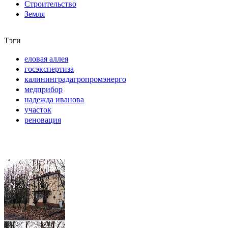
Строительство
Земля
Тэги
еловая аллея
госэкспертиза
калининградагропромэнерго
медприбор
надежда иванова
участок
реновация