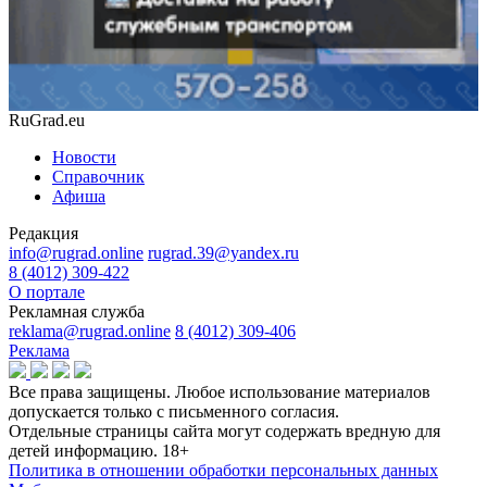
RuGrad.eu
Новости
Справочник
Афиша
Редакция
info@rugrad.online
rugrad.39@yandex.ru
8 (4012) 309-422
О портале
Рекламная служба
reklama@rugrad.online
8 (4012) 309-406
Реклама
Все права защищены. Любое использование материалов
допускается только с письменного согласия.
Отдельные страницы сайта могут содержать вредную для
детей информацию.
18+
Политика в отношении обработки персональных данных