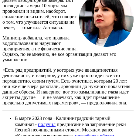
делаем лабораторные замеры. Вот
последние замеры 10 марта мы
проводили и видим, наоборот,
снижение показателей, что говорит
о том, что улучшается ситуация на
реке», — отметила Астахова.
Министр добавила, что правила
водопользования нарушают
предприятия, а не физические лица.
Однако, по ее мнению, не все организации делают это
умышленно.
«Есть ряд предприятий, у которых уже двадцатилетняя
деятельность, и наверное, у них уже просто идет все это
перманентно, своим путём. Есть очистные, которым 20 лет:
они же еще вчера работали, доводили до нужного показателя
данные сбросы. И наверное, вот это замыливание глаза идет,
акценты другие — и не замечают, как идет превышение
предельно допустимых параметров», — предположила она.
В марте 2023 года «Калининградский тарный
комбинат»
получил
предписание за загрязнение реки
Лесной неочищенными стокам. Месяцем ранее
«Калининградмелиоводхоз»
потребовал обязать