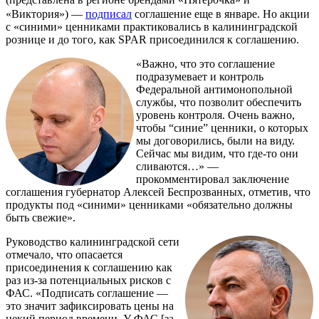
«Виктория») —
подписал
соглашение еще в январе. Но акции
с «синими» ценниками практиковались в калининградской
рознице и до того, как SPAR присоединился к соглашению.
«Важно, что это соглашение
подразумевает и контроль
Федеральной антимонопольной
службы, что позволит обеспечить
уровень контроля. Очень важно,
чтобы “синие” ценники, о которых
мы договорились, были на виду.
Сейчас мы видим, что где-то они
сливаются…» —
прокомментировал заключение
соглашения губернатор Алексей Беспрозванных, отметив, что
продукты под «синими» ценниками «обязательно должны
быть свежие».
Руководство калининградской сети
отмечало, что опасается
присоединения к соглашению как
раз из-за потенциальных рисков с
ФАС. «Подписать соглашение —
это значит зафиксировать цены на
некий период времени. У ФАС [за