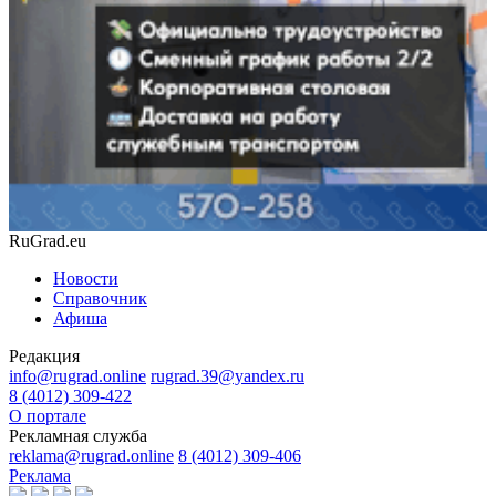
RuGrad.eu
Новости
Справочник
Афиша
Редакция
info@rugrad.online
rugrad.39@yandex.ru
8 (4012) 309-422
О портале
Рекламная служба
reklama@rugrad.online
8 (4012) 309-406
Реклама