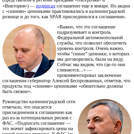
«Виктория») —
подписал
соглашение еще в январе. Но акции
с «синими» ценниками практиковались в калининградской
рознице и до того, как SPAR присоединился к соглашению.
«Важно, что это соглашение
подразумевает и контроль
Федеральной антимонопольной
службы, что позволит обеспечить
уровень контроля. Очень важно,
чтобы “синие” ценники, о которых
мы договорились, были на виду.
Сейчас мы видим, что где-то они
сливаются…» —
прокомментировал заключение
соглашения губернатор Алексей Беспрозванных, отметив, что
продукты под «синими» ценниками «обязательно должны
быть свежие».
Руководство калининградской сети
отмечало, что опасается
присоединения к соглашению как
раз из-за потенциальных рисков с
ФАС. «Подписать соглашение —
это значит зафиксировать цены на
некий период времени. У ФАС [за