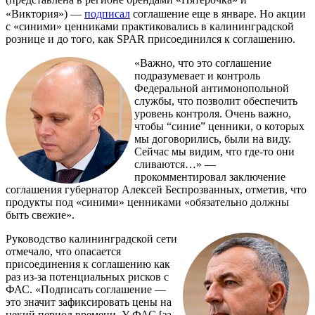
«Виктория») —
подписал
соглашение еще в январе. Но акции
с «синими» ценниками практиковались в калининградской
рознице и до того, как SPAR присоединился к соглашению.
«Важно, что это соглашение
подразумевает и контроль
Федеральной антимонопольной
службы, что позволит обеспечить
уровень контроля. Очень важно,
чтобы “синие” ценники, о которых
мы договорились, были на виду.
Сейчас мы видим, что где-то они
сливаются…» —
прокомментировал заключение
соглашения губернатор Алексей Беспрозванных, отметив, что
продукты под «синими» ценниками «обязательно должны
быть свежие».
Руководство калининградской сети
отмечало, что опасается
присоединения к соглашению как
раз из-за потенциальных рисков с
ФАС. «Подписать соглашение —
это значит зафиксировать цены на
некий период времени. У ФАС [за