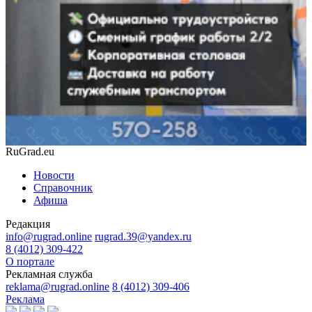
RuGrad.eu
Новости
Справочник
Афиша
Редакция
info@rugrad.online
rugrad.39@yandex.ru
8 (4012) 309-422
О портале
Рекламная служба
reklama@rugrad.online
8 (4012) 309-406
Реклама