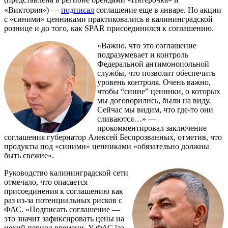
«Виктория») —
подписал
соглашение еще в январе. Но акции
с «синими» ценниками практиковались в калининградской
рознице и до того, как SPAR присоединился к соглашению.
«Важно, что это соглашение
подразумевает и контроль
Федеральной антимонопольной
службы, что позволит обеспечить
уровень контроля. Очень важно,
чтобы “синие” ценники, о которых
мы договорились, были на виду.
Сейчас мы видим, что где-то они
сливаются…» —
прокомментировал заключение
соглашения губернатор Алексей Беспрозванных, отметив, что
продукты под «синими» ценниками «обязательно должны
быть свежие».
Руководство калининградской сети
отмечало, что опасается
присоединения к соглашению как
раз из-за потенциальных рисков с
ФАС. «Подписать соглашение —
это значит зафиксировать цены на
некий период времени. У ФАС [за