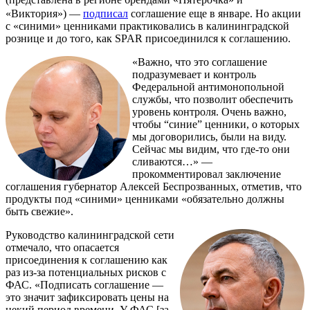
«Виктория») —
подписал
соглашение еще в январе. Но акции
с «синими» ценниками практиковались в калининградской
рознице и до того, как SPAR присоединился к соглашению.
«Важно, что это соглашение
подразумевает и контроль
Федеральной антимонопольной
службы, что позволит обеспечить
уровень контроля. Очень важно,
чтобы “синие” ценники, о которых
мы договорились, были на виду.
Сейчас мы видим, что где-то они
сливаются…» —
прокомментировал заключение
соглашения губернатор Алексей Беспрозванных, отметив, что
продукты под «синими» ценниками «обязательно должны
быть свежие».
Руководство калининградской сети
отмечало, что опасается
присоединения к соглашению как
раз из-за потенциальных рисков с
ФАС. «Подписать соглашение —
это значит зафиксировать цены на
некий период времени. У ФАС [за