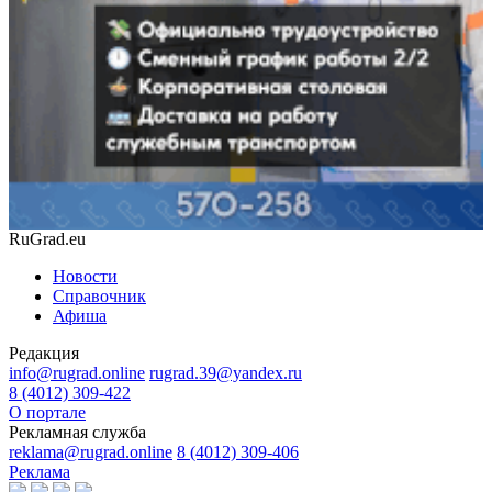
RuGrad.eu
Новости
Справочник
Афиша
Редакция
info@rugrad.online
rugrad.39@yandex.ru
8 (4012) 309-422
О портале
Рекламная служба
reklama@rugrad.online
8 (4012) 309-406
Реклама