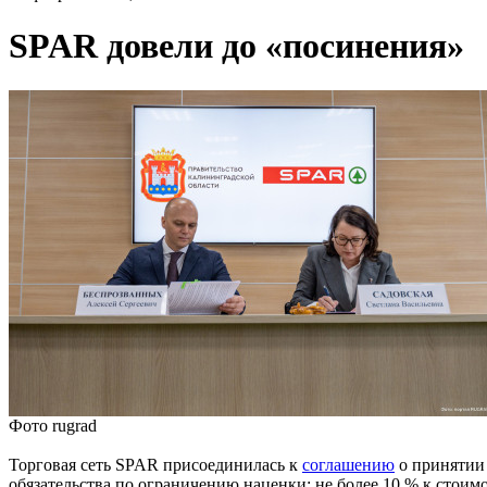
SPAR довели до «посинения»
Фото rugrad
Торговая сеть SPAR присоединилась к
соглашению
о принятии 
обязательства по ограничению наценки: не более 10 % к стоимо