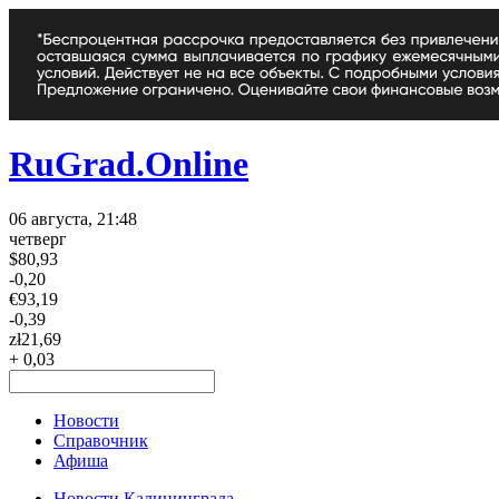
RuGrad.Online
06 августа, 21:48
четверг
$
80,93
-0,20
€
93,19
-0,39
zł
21,69
+ 0,03
Новости
Справочник
Афиша
Новости Калининграда