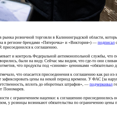
 рынка розничной торговли в Калининградской области, котор
ена в регионе брендами «Пятерочка» и «Виктория») —
подписал
с
AR присоединился к соглашению.
мевает и контроль Федеральной антимонопольной службы, что п
оворились, были на виду. Сейчас мы видим, что где-то они сл
 отметив, что продукты под «синими» ценниками «обязательно 
тмечало, что опасается присоединения к соглашению как раз из
т зафиксировать цены на некий период времени. У ФАС [за нару
ветственность, вплоть до оборотных штрафов», —
подчеркивал
ге
ег Пономарев.
ости с ограничением наценки: к соглашению присоединились не
зом, у розницы возникают обязательства по ограничению цены по