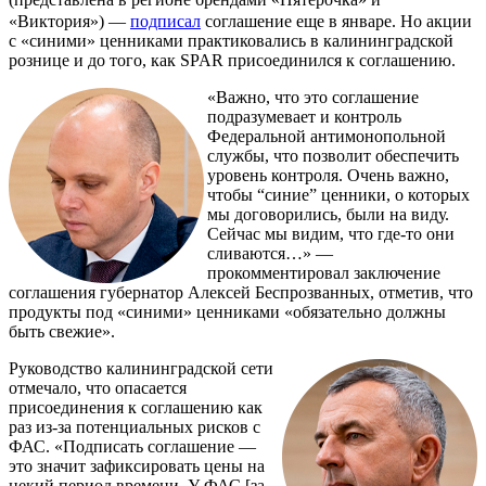
«Виктория») —
подписал
соглашение еще в январе. Но акции
с «синими» ценниками практиковались в калининградской
рознице и до того, как SPAR присоединился к соглашению.
«Важно, что это соглашение
подразумевает и контроль
Федеральной антимонопольной
службы, что позволит обеспечить
уровень контроля. Очень важно,
чтобы “синие” ценники, о которых
мы договорились, были на виду.
Сейчас мы видим, что где-то они
сливаются…» —
прокомментировал заключение
соглашения губернатор Алексей Беспрозванных, отметив, что
продукты под «синими» ценниками «обязательно должны
быть свежие».
Руководство калининградской сети
отмечало, что опасается
присоединения к соглашению как
раз из-за потенциальных рисков с
ФАС. «Подписать соглашение —
это значит зафиксировать цены на
некий период времени. У ФАС [за