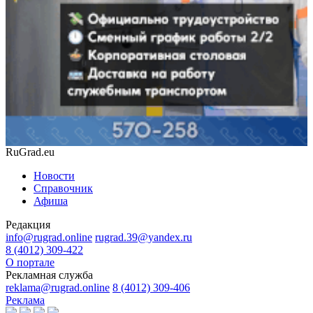
RuGrad.eu
Новости
Справочник
Афиша
Редакция
info@rugrad.online
rugrad.39@yandex.ru
8 (4012) 309-422
О портале
Рекламная служба
reklama@rugrad.online
8 (4012) 309-406
Реклама