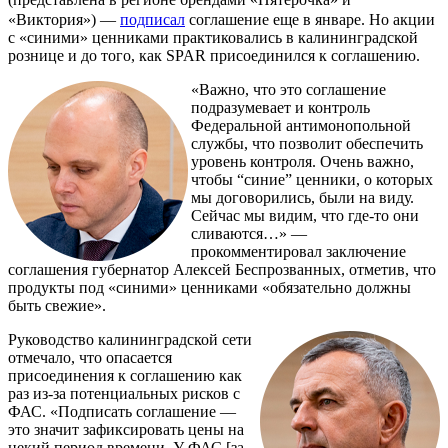
«Виктория») —
подписал
соглашение еще в январе. Но акции
с «синими» ценниками практиковались в калининградской
рознице и до того, как SPAR присоединился к соглашению.
«Важно, что это соглашение
подразумевает и контроль
Федеральной антимонопольной
службы, что позволит обеспечить
уровень контроля. Очень важно,
чтобы “синие” ценники, о которых
мы договорились, были на виду.
Сейчас мы видим, что где-то они
сливаются…» —
прокомментировал заключение
соглашения губернатор Алексей Беспрозванных, отметив, что
продукты под «синими» ценниками «обязательно должны
быть свежие».
Руководство калининградской сети
отмечало, что опасается
присоединения к соглашению как
раз из-за потенциальных рисков с
ФАС. «Подписать соглашение —
это значит зафиксировать цены на
некий период времени. У ФАС [за