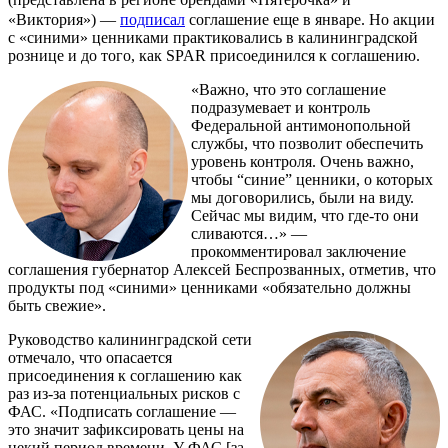
«Виктория») —
подписал
соглашение еще в январе. Но акции
с «синими» ценниками практиковались в калининградской
рознице и до того, как SPAR присоединился к соглашению.
«Важно, что это соглашение
подразумевает и контроль
Федеральной антимонопольной
службы, что позволит обеспечить
уровень контроля. Очень важно,
чтобы “синие” ценники, о которых
мы договорились, были на виду.
Сейчас мы видим, что где-то они
сливаются…» —
прокомментировал заключение
соглашения губернатор Алексей Беспрозванных, отметив, что
продукты под «синими» ценниками «обязательно должны
быть свежие».
Руководство калининградской сети
отмечало, что опасается
присоединения к соглашению как
раз из-за потенциальных рисков с
ФАС. «Подписать соглашение —
это значит зафиксировать цены на
некий период времени. У ФАС [за