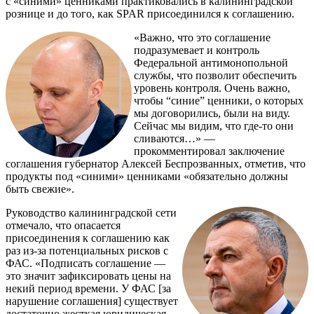
с «синими» ценниками практиковались в калининградской
рознице и до того, как SPAR присоединился к соглашению.
«Важно, что это соглашение
подразумевает и контроль
Федеральной антимонопольной
службы, что позволит обеспечить
уровень контроля. Очень важно,
чтобы “синие” ценники, о которых
мы договорились, были на виду.
Сейчас мы видим, что где-то они
сливаются…» —
прокомментировал заключение
соглашения губернатор Алексей Беспрозванных, отметив, что
продукты под «синими» ценниками «обязательно должны
быть свежие».
Руководство калининградской сети
отмечало, что опасается
присоединения к соглашению как
раз из-за потенциальных рисков с
ФАС. «Подписать соглашение —
это значит зафиксировать цены на
некий период времени. У ФАС [за
нарушение соглашения] существует
достаточно жесткая юридическая