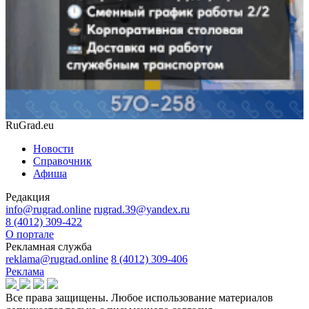
RuGrad.eu
Новости
Справочник
Афиша
Редакция
info@rugrad.online
rugrad.39@yandex.ru
8 (4012) 309-422
О портале
Рекламная служба
reklama@rugrad.online
8 (4012) 309-406
Реклама
Все права защищены. Любое использование материалов