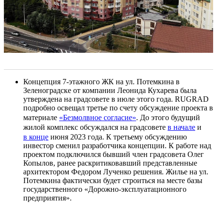
Концепция 7-этажного ЖК на ул. Потемкина в
Зеленоградске от компании Леонида Кухарева была
утверждена на градсовете в июле этого года. RUGRAD
подробно освещал третье по счету обсуждение проекта в
материале
«Безмолвное согласие»
. До этого будущий
жилой комплекс обсуждался на градсовете
в начале
и
в конце
июня 2023 года. К третьему обсуждению
инвестор сменил разработчика концепции. К работе над
проектом подключился бывший член градсовета Олег
Копылов, ранее раскритиковавший представленные
архитектором Федором Лученко решения. Жилье на ул.
Потемкина фактически будет строиться на месте базы
государственного «Дорожно-эксплуатационного
предприятия».