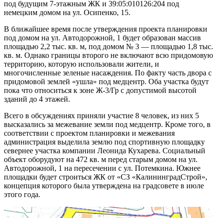
под будущим 7-этажным ЖК и 39:05:010126:204 под
немецким домом на ул. Осипенко, 15.
В ближайшее время после утверждения проекта планировки
под домом на ул. Автодорожной, 1 будет образован массив
площадью 2,2 тыс. кв. м, под домом № 3 — площадью 1,8 тыс.
кв. м. Однако границы второго не включают всю придомовую
территорию, которую использовали жители, и
многочисленные зеленые насаждения. По факту часть двора с
придомовой землей «ушла» под медцентр. Оба участка будут
пока что относиться к зоне Ж-3/Гр с допустимой высотой
зданий до 4 этажей.
Всего в обсуждениях приняли участие 8 человек, из них 5
высказались за межевание земли под медцентр. Кроме того, в
соответствии с проектом планировки и межевания
администрация выделила землю под спортивную площадку
севернее участка компании Леонида Кухарева. Социальный
объект оборудуют на 472 кв. м перед старым домом на ул.
Автодорожной, 1 на пересечении с ул. Потемкина. Южнее
площадки будет строиться ЖК от «СЗ «КалининградСтрой»,
концепция которого была утверждена на градсовете в июле
этого года.