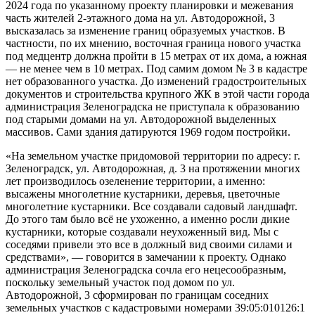
2024 года по указанному проекту планировки и межевания
часть жителей 2-этажного дома на ул. Автодорожной, 3
высказалась за изменение границ образуемых участков. В
частности, по их мнению, восточная граница нового участка
под медцентр должна пройти в 15 метрах от их дома, а южная
— не менее чем в 10 метрах. Под самим домом № 3 в кадастре
нет образованного участка. До изменений градостроительных
документов и строительства крупного ЖК в этой части города
администрация Зеленоградска не приступала к образованию
под старыми домами на ул. Автодорожной выделенных
массивов. Сами здания датируются 1969 годом постройки.
«На земельном участке придомовой территории по адресу: г.
Зеленоградск, ул. Автодорожная, д. 3 на протяжении многих
лет производилось озеленение территории, а именно:
высажены многолетние кустарники, деревья, цветочные
многолетние кустарники. Все создавали садовый ландшафт.
До этого там было всё не ухоженно, а именно росли дикие
кустарники, которые создавали неухоженный вид. Мы с
соседями привели это все в должный вид своими силами и
средствами», — говорится в замечании к проекту. Однако
администрация Зеленоградска сочла его нецесообразным,
поскольку земельный участок под домом по ул.
Автодорожной, 3 сформирован по границам соседних
земельных участков с кадастровыми номерами 39:05:010126:1