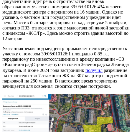
документации идет речь о строительстве на вновь
образованном участке с номером 39:05:010126:434 некоего
медицинского центра с паркингом на 16 машин. Однако не
указано, о частном или государственном учреждении идет
речь. Массив был зарегистрирован в кадастре уже 5 ноября и,
согласно ПЗЗ, относится к зоне малоэтажной жилой застройки
с индексом «Ж-3/Гр». Здесь можно строить здания высотой до
12 метров.
Указанная земля под медцентр примыкает непосредственно к
участку с номером 39:05:010126:1 площадью 0,85 га,
переданному по инвестсоглашению в аренду компании «СЗ
«КалининградСтрой» депутата совета Зеленоградска Леонида
Кухарева. В июне 2024 года застройщик
получил
разрешение
на строительство 7-этажного ЖК на 307 квартир с подземной
парковкой на 250 машин. В настоящее время территория
зачищается для освоения, сносятся старые постройки.