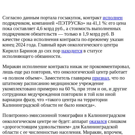
Согласно данным портала госзакупок, контракт
исполнен
подрядчиком, компанией «ПЭТРУСКо» на 41,1 %: его цена
пока составляет 4,6 млрд руб., а стоимость выполненных
подрядчиком обязательств — только в 1,9 млрд руб. В
качестве срока исполнения контракта по-прежнему указан
конец 2024 года. Главный врач онкологического центра
Кирилл Баринов до сих пор
находится
в статусе
исполняющего обязанности.
Миракян исполнение контракта никак не прокомментировал,
лишь еще раз повторив, что онкологический центр работает
«в полном объеме». Заместитель главврача
признал
, что по
штатному расписанию медицинское учреждение
укомплектовано примерно на 60 %, при этом и он, и другие
сотрудники медучреждения повторяли в той или иной
вариации фразу, что «такого центра на территории
Калининградской области не было никогда».
Позитронно-эмиссионной томографии в Калининградском
онкологическом центре не будет: аппарат
оказался
слишком
«дорогостоящим удовольствием» для Калининградской
области с ее численностью населения. Миракян, впрочем,