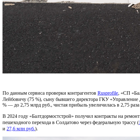
По данным сервиса проверки контрагентов
Rusprofile
, «СП «Ба
Лейбовичу (75 %), сыну бывшего директора ГКУ «Управление
% — до 2,75 млрд руб., чистая прибыль увеличилась в 2,75 раз
В 2024 году «Балтдормостстрой» получил контракты на ремонт 
пешеходного перехода в Солдатово через федеральную трассу (
и
27,6 млн руб.
).