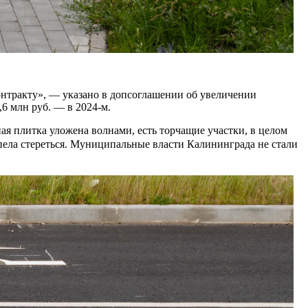
нтракту», — указано в допсоглашении об увеличении
,6 млн руб. — в 2024-м.
ая плитка уложена волнами, есть торчащие участки, в целом
успела стереться. Муниципальные власти Калининграда не стали