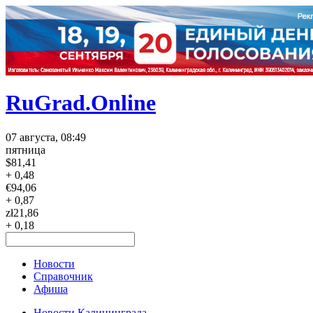
RuGrad.Online
07 августа, 08:49
пятница
$
81,41
+ 0,48
€
94,06
+ 0,87
zł
21,86
+ 0,18
Новости
Справочник
Афиша
Новости Калининграда