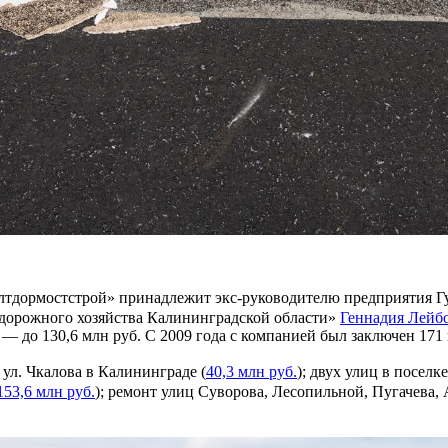
лтдормостстрой» принадлежит экс-руководителю предприятия Гу
 дорожного хозяйства Калининградской области»
Геннадия Лейб
а — до 130,6 млн руб. С 2009 года с компанией был заключен 17
ул. Чкалова в Калининграде (
40,3 млн руб.
); двух улиц в посел
153,6 млн руб.
); ремонт улиц Суворова, Лесопильной, Пугачева,