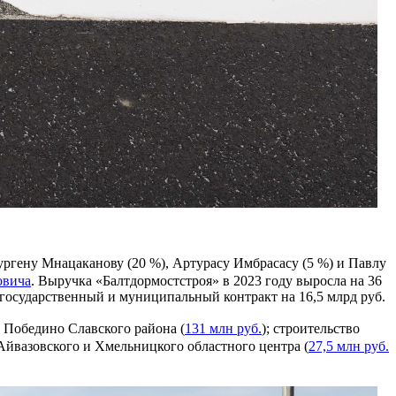
ргену Мнацаканову (20 %), Артурасу Имбрасасу (5 %) и Павлу
овича
. Выручка «Балтдормостстроя» в 2023 году выросла на 36
1 государственный и муниципальный контракт на 16,5 млрд руб.
ке Победино Славского района (
131 млн руб.
); строительство
 Айвазовского и Хмельницкого областного центра (
27,5 млн руб.