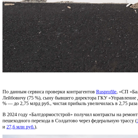
По данным сервиса проверки контрагентов
Rusprofile
, «СП «Ба
Лейбовичу (75 %), сыну бывшего директора ГКУ «Управление
% — до 2,75 млрд руб., чистая прибыль увеличилась в 2,75 раз
В 2024 году «Балтдормостстрой» получил контракты на ремонт 
пешеходного перехода в Солдатово через федеральную трассу (
и
27,6 млн руб.
).