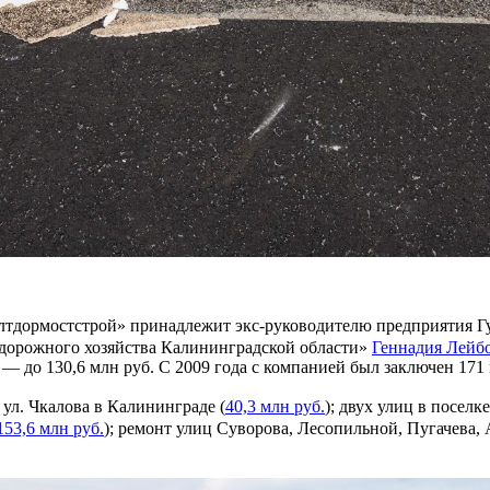
лтдормостстрой» принадлежит экс-руководителю предприятия Гу
 дорожного хозяйства Калининградской области»
Геннадия Лейб
а — до 130,6 млн руб. С 2009 года с компанией был заключен 17
ул. Чкалова в Калининграде (
40,3 млн руб.
); двух улиц в посел
153,6 млн руб.
); ремонт улиц Суворова, Лесопильной, Пугачева,