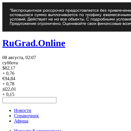
RuGrad.Online
08 августа, 02:07
суббота
$
82,17
+ 0,76
€
94,84
+ 0,78
zł
22,01
+ 0,15
Новости
Справочник
Афиша
Новости Калининграда