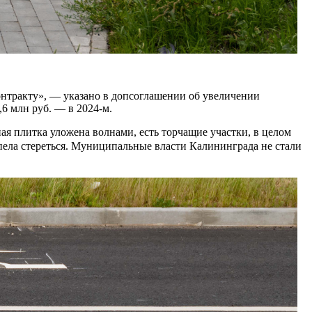
нтракту», — указано в допсоглашении об увеличении
,6 млн руб. — в 2024-м.
ая плитка уложена волнами, есть торчащие участки, в целом
успела стереться. Муниципальные власти Калининграда не стали