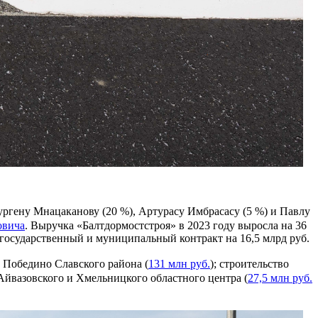
ргену Мнацаканову (20 %), Артурасу Имбрасасу (5 %) и Павлу
овича
. Выручка «Балтдормостстроя» в 2023 году выросла на 36
1 государственный и муниципальный контракт на 16,5 млрд руб.
ке Победино Славского района (
131 млн руб.
); строительство
 Айвазовского и Хмельницкого областного центра (
27,5 млн руб.