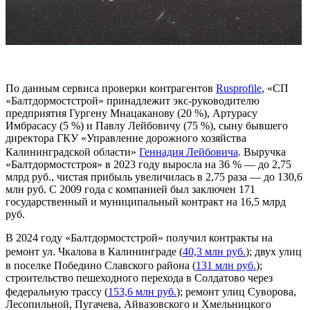
По данным сервиса проверки контрагентов
Rusprofile
, «СП
«Балтдормостстрой» принадлежит экс-руководителю
предприятия Гургену Мнацаканову (20 %), Артурасу
Имбрасасу (5 %) и Павлу Лейбовичу (75 %), сыну бывшего
директора ГКУ «Управление дорожного хозяйства
Калининградской области»
Геннадия Лейбовича
. Выручка
«Балтдормостстроя» в 2023 году выросла на 36 % — до 2,75
млрд руб., чистая прибыль увеличилась в 2,75 раза — до 130,6
млн руб. С 2009 года с компанией был заключен 171
государственный и муниципальный контракт на 16,5 млрд
руб.
В 2024 году «Балтдормостстрой» получил контракты на
ремонт ул. Чкалова в Калининграде (
40,3 млн руб.
); двух улиц
в поселке Победино Славского района (
131 млн руб.
);
строительство пешеходного перехода в Солдатово через
федеральную трассу (
153,6 млн руб.
); ремонт улиц Суворова,
Лесопильной, Пугачева, Айвазовского и Хмельницкого