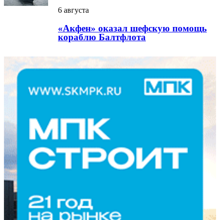
6 августа
«Акфен» оказал шефскую помощь
кораблю Балтфлота