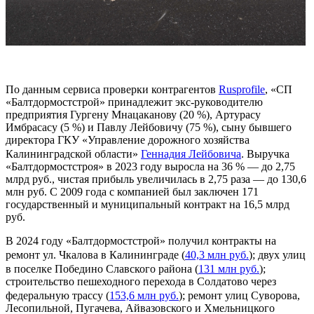
По данным сервиса проверки контрагентов
Rusprofile
, «СП
«Балтдормостстрой» принадлежит экс-руководителю
предприятия Гургену Мнацаканову (20 %), Артурасу
Имбрасасу (5 %) и Павлу Лейбовичу (75 %), сыну бывшего
директора ГКУ «Управление дорожного хозяйства
Калининградской области»
Геннадия Лейбовича
. Выручка
«Балтдормостстроя» в 2023 году выросла на 36 % — до 2,75
млрд руб., чистая прибыль увеличилась в 2,75 раза — до 130,6
млн руб. С 2009 года с компанией был заключен 171
государственный и муниципальный контракт на 16,5 млрд
руб.
В 2024 году «Балтдормостстрой» получил контракты на
ремонт ул. Чкалова в Калининграде (
40,3 млн руб.
); двух улиц
в поселке Победино Славского района (
131 млн руб.
);
строительство пешеходного перехода в Солдатово через
федеральную трассу (
153,6 млн руб.
); ремонт улиц Суворова,
Лесопильной, Пугачева, Айвазовского и Хмельницкого