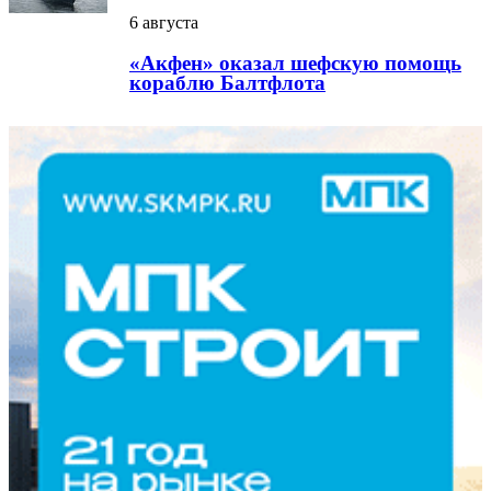
6 августа
«Акфен» оказал шефскую помощь
кораблю Балтфлота