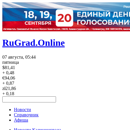
RuGrad.Online
07 августа, 05:44
пятница
$
81,41
+ 0,48
€
94,06
+ 0,87
zł
21,86
+ 0,18
Новости
Справочник
Афиша
Новости Калининграда