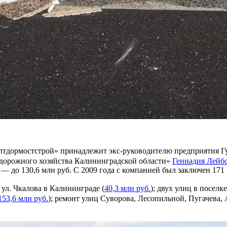
лтдормостстрой» принадлежит экс-руководителю предприятия Гу
 дорожного хозяйства Калининградской области»
Геннадия Лейб
а — до 130,6 млн руб. С 2009 года с компанией был заключен 17
ул. Чкалова в Калининграде (
40,3 млн руб.
); двух улиц в посел
153,6 млн руб.
); ремонт улиц Суворова, Лесопильной, Пугачева,