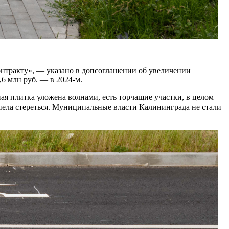
нтракту», — указано в допсоглашении об увеличении
,6 млн руб. — в 2024-м.
ая плитка уложена волнами, есть торчащие участки, в целом
успела стереться. Муниципальные власти Калининграда не стали