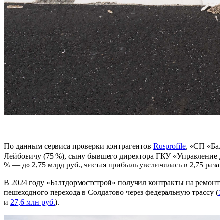
По данным сервиса проверки контрагентов
Rusprofile
, «СП «Ба
Лейбовичу (75 %), сыну бывшего директора ГКУ «Управление
% — до 2,75 млрд руб., чистая прибыль увеличилась в 2,75 раз
В 2024 году «Балтдормостстрой» получил контракты на ремонт 
пешеходного перехода в Солдатово через федеральную трассу (
и
27,6 млн руб.
).