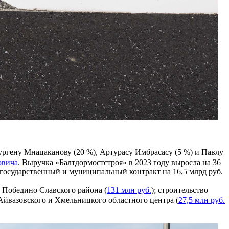
ргену Мнацаканову (20 %), Артурасу Имбрасасу (5 %) и Павлу
овича
. Выручка «Балтдормостстроя» в 2023 году выросла на 36
1 государственный и муниципальный контракт на 16,5 млрд руб.
ке Победино Славского района (
131 млн руб.
); строительство
 Айвазовского и Хмельницкого областного центра (
27,5 млн руб.