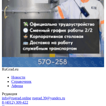
RuGrad.eu
Новости
Справочник
Афиша
Редакция
info@rugrad.online
rugrad.39@yandex.ru
8 (4012) 309-422