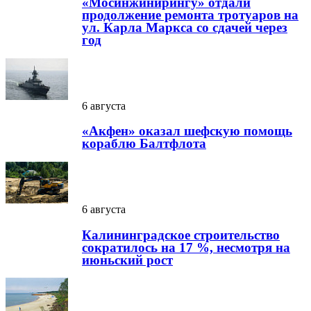
«Мосинжинирингу» отдали
продолжение ремонта тротуаров на
ул. Карла Маркса со сдачей через
год
6 августа
«Акфен» оказал шефскую помощь
кораблю Балтфлота
6 августа
Калининградское строительство
сократилось на 17 %, несмотря на
июньский рост