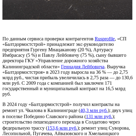
По данным сервиса проверки контрагентов
Rusprofile
, «СП
«Балтдормостстрой» принадлежит экс-руководителю
предприятия Гургену Мнацаканову (20 %), Артурасу
Имбрасасу (5 %) и Павлу Лейбовичу (75 %), сыну бывшего
директора ГКУ «Управление дорожного хозяйства
Калининградской области»
Геннадия Лейбовича
. Выручка
«Балтдормостстроя» в 2023 году выросла на 36 % — до 2,75
млрд руб., чистая прибыль увеличилась в 2,75 раза — до 130,6
млн руб. С 2009 года с компанией был заключен 171
государственный и муниципальный контракт на 16,5 млрд
руб.
В 2024 году «Балтдормостстрой» получил контракты на
ремонт ул. Чкалова в Калининграде (
40,3 млн руб.
); двух улиц
в поселке Победино Славского района (
131 млн руб.
);
строительство пешеходного перехода в Солдатово через
федеральную трассу (
153,6 млн руб.
); ремонт улиц Суворова,
Лесопильной, Пугачева, Айвазовского и Хмельницкого